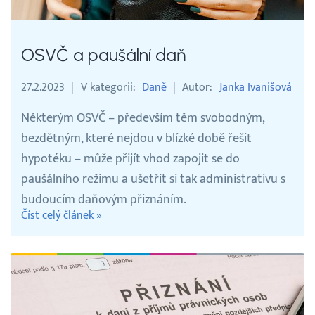
OSVČ a paušální daň
27.2.2023
V kategorii
Daně
Autor
Janka Ivanišová
Některým OSVČ – především těm svobodným,
bezdětným, které nejdou v blízké době řešit
hypotéku – může přijít vhod zapojit se do
paušálního režimu a ušetřit si tak administrativu s
budoucím daňovým přiznáním.
Číst celý článek »