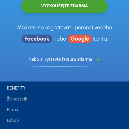
Můžete se registrovat i pomocí vašeho
Facebook
nebo
Google
konta.
Nebo si vystavte fakturu zdarma
BENEFITY
Živnostník
Firma
Eshop