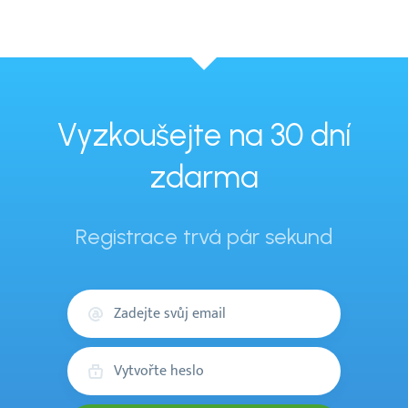
Vyzkoušejte na 30 dní
zdarma
Registrace trvá pár sekund
Váš
email
Heslo