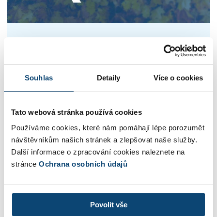
Novinky v SuperFaktuře – Podzim
2022
Souhlas
Detaily
Více o cookies
13.10.2022
V kategorii
Kvartální novinky
Autor
Janka Ivanišová
Tato webová stránka používá cookies
Máme pro vás opět pravidelný souhrn o tom, co je
Používáme cookies, které nám pomáhají lépe porozumět
u nás nové nebo vylepšené za poslední tři měsíce.
návštěvníkům našich stránek a zlepšovat naše služby.
Číst celý článek »
Další informace o zpracování cookies naleznete na
stránce
Ochrana osobních údajů
Povolit vše