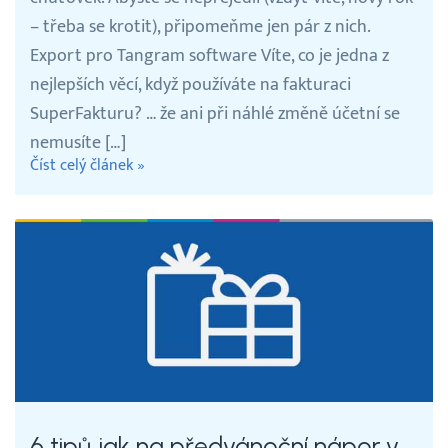
– třeba se krotit), připomeňme jen pár z nich.
Export pro Tangram software Víte, co je jedna z
nejlepších věcí, když používáte na fakturaci
SuperFakturu? … že ani při náhlé změně účetní se
nemusíte […]
Číst celý článek »
6 tipů jak na předvánoční nápor v