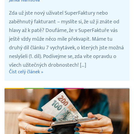
Janka Ivanišová
Zda už jste nový uživatel SuperFaktury nebo
zaběhnutý fakturant – myslíte si, že už ji znáte od
hlavy až k patě? Doufáme, že v SuperFaktuře vás
ještě vždy může něco mile překvapit. Máme tu
druhý díl článku 7 vychytávek, o kterých jste možná
neslyšeli (1. díl). Podívejme se, zda víte opravdu o
všech užitečných drobnostech! […]
Číst celý článek »