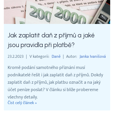
Jak zaplatit daň z příjmů a jaké
jsou pravidla při platbě?
23.2.2023
V kategorii
Daně
Autor
Janka Ivanišová
Kromě podání samotného přiznání musí
podnikatelé řešit i jak zaplatit daň z příjmů. Dokdy
zaplatit daň z příjmů, jak platbu označit a na jaký
účet peníze poslat? V článku si blíže probereme
všechny detaily.
Číst celý článek »