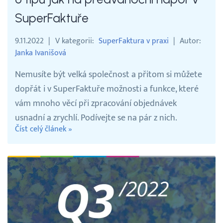
SuperFaktuře
9.11.2022
V kategorii
SuperFaktura v praxi
Autor
Janka Ivanišová
Nemusíte být velká společnost a přitom si můžete
dopřát i v SuperFaktuře možnosti a funkce, které
vám mnoho věcí při zpracování objednávek
usnadní a zrychlí. Podívejte se na pár z nich.
Číst celý článek »