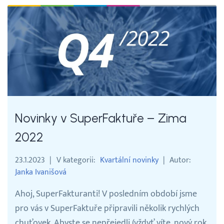
Novinky v SuperFaktuře – Zima
2022
23.1.2023
V kategorii
Kvartální novinky
Autor
Janka Ivanišová
Ahoj, SuperFakturanti! V posledním období jsme
pro vás v SuperFaktuře připravili několik rychlých
chuťovek. Abyste se nepřejedli (vždyť víte, nový rok