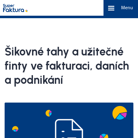
Menu
Funkce
Benefity
Šikovné tahy a užitečné
Ceník
finty ve fakturaci, daních
a podnikání
O nás
Tým a náš příběh
Kontakt a média
Blog