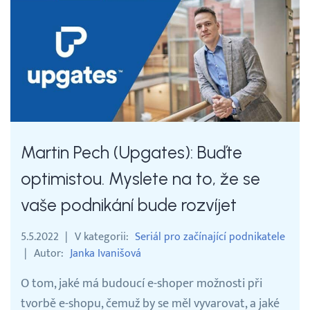
Martin Pech (Upgates): Buďte
optimistou. Myslete na to, že se
vaše podnikání bude rozvíjet
5.5.2022
V kategorii
Seriál pro začínající podnikatele
Autor
Janka Ivanišová
O tom, jaké má budoucí e-shoper možnosti při
tvorbě e-shopu, čemuž by se měl vyvarovat, a jaké