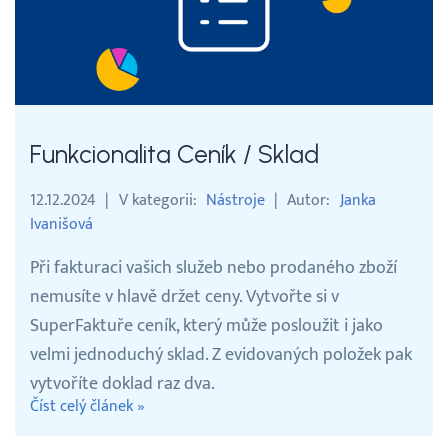
Vyhledávání
Čeština
Funkcionalita Ceník / Sklad
Čeština
12.12.2024
V kategorii
Nástroje
Autor
Janka
Ivanišová
English
Při fakturaci vašich služeb nebo prodaného zboží
30 DNÍ ZDARMA
nemusíte v hlavě držet ceny. Vytvořte si v
SuperFaktuře ceník, který může posloužit i jako
Přihlášení
velmi jednoduchý sklad. Z evidovaných položek pak
vytvoříte doklad raz dva.
Číst celý článek »