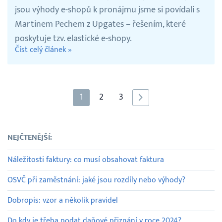
jsou výhody e-shopů k pronájmu jsme si povídali s
Martinem Pechem z Upgates – řešením, které
poskytuje tzv. elastické e-shopy.
Číst celý článek »
1
2
3
NEJČTENĚJŠÍ:
Náležitosti faktury: co musí obsahovat faktura
OSVČ při zaměstnání: jaké jsou rozdíly nebo výhody?
Dobropis: vzor a několik pravidel
Do kdy je třeba podat daňové přiznání v roce 2024?