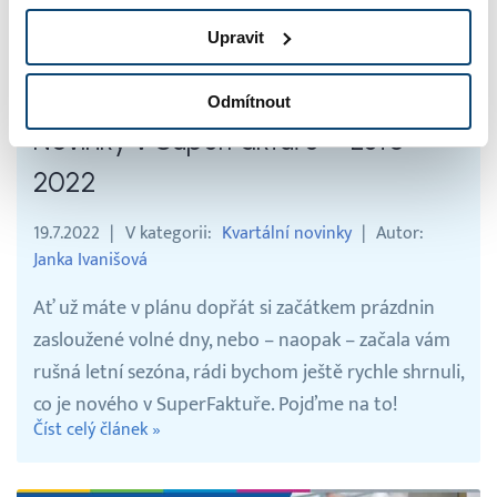
Upravit
Odmítnout
Novinky v SuperFaktuře – Léto
2022
19.7.2022
V kategorii
Kvartální novinky
Autor
Janka Ivanišová
Ať už máte v plánu dopřát si začátkem prázdnin
zasloužené volné dny, nebo – naopak – začala vám
rušná letní sezóna, rádi bychom ještě rychle shrnuli,
co je nového v SuperFaktuře. Pojďme na to!
Číst celý článek »