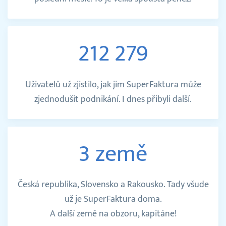
Vyhledávání
212 279
Čeština
Uživatelů už zjistilo, jak jim SuperFaktura může
Čeština
zjednodušit podnikání. I dnes přibyli další.
English
3 země
30 DNÍ ZDARMA
Přihlášení
Česká republika, Slovensko a Rakousko. Tady všude
už je SuperFaktura doma.
A další země na obzoru, kapitáne!