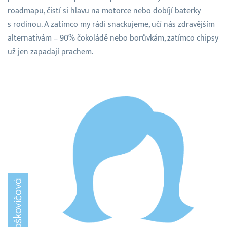
roadmapu, čistí si hlavu na motorce nebo dobíjí baterky
s rodinou. A zatímco my rádi snackujeme, učí nás zdravějším
alternativám – 90% čokoládě nebo borůvkám, zatímco chipsy
už jen zapadají prachem.
Diana Staškovičová