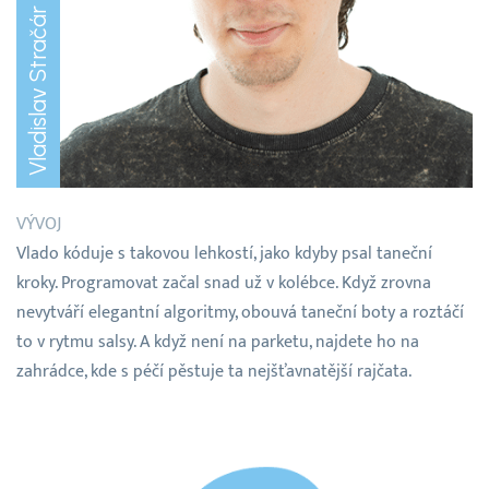
Vladislav Stračár
VÝVOJ
Vlado kóduje s takovou lehkostí, jako kdyby psal taneční
kroky. Programovat začal snad už v kolébce. Když zrovna
nevytváří elegantní algoritmy, obouvá taneční boty a roztáčí
to v rytmu salsy. A když není na parketu, najdete ho na
zahrádce, kde s péčí pěstuje ta nejšťavnatější rajčata.