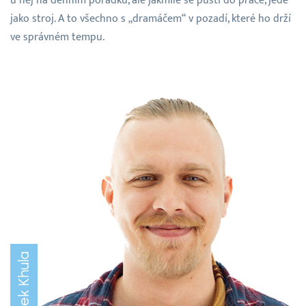
u něj na denním pořádku, ale jakmile se pustí do práce, jede
jako stroj. A to všechno s „dramáčem“ v pozadí, které ho drží
ve správném tempu.
Marek Khula