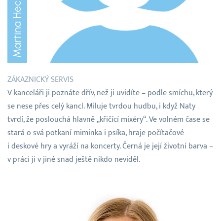
Martina Heczková
ZÁKAZNICKÝ SERVIS
V kanceláři ji poznáte dřív, než ji uvidíte – podle smíchu, který
se nese přes celý kancl. Miluje tvrdou hudbu, i když Naty
tvrdí, že poslouchá hlavně „křičící mixéry“. Ve volném čase se
stará o svá potkaní miminka i psíka, hraje počítačové
i deskové hry a vyráží na koncerty. Černá je její životní barva –
v práci ji v jiné snad ještě nikdo neviděl.