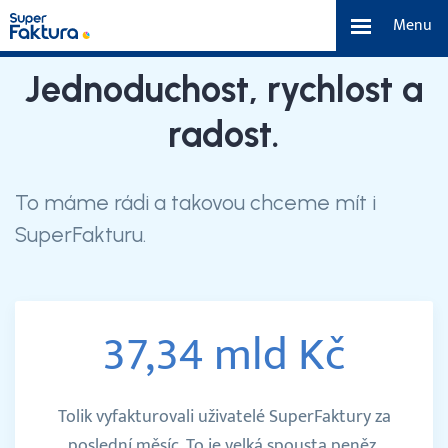
Menu
Funkce
Jednoduchost, rychlost a
radost.
Benefity
Ceník
To máme rádi a takovou chceme mít i
SuperFakturu.
O nás
Tým a náš příběh
37,34 mld Kč
Kontakt a média
Tolik vyfakturovali uživatelé SuperFaktury za
Blog
poslední měsíc. To je velká spousta peněz.