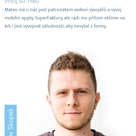
VÝVOJ, ŠÉF TÝMU
Mates má u nás pod patronátem vedení vývojářů a vývoj
mobilní appky SuperFaktury, ale rádi mu přitom věšíme na
krk i jiné vývojové záludnosti, aby nevyšel z formy.
Radoslav Škopek