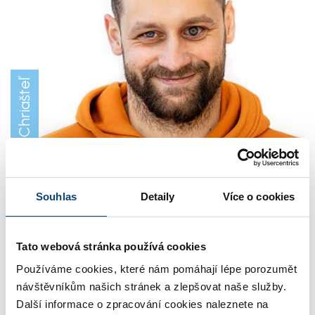
Ľubo Chriašteľ
Souhlas
Detaily
Více o cookies
VÝVOJ
Lubo má na starosti bezproblémový chod SuperFaktury jako
i vývoj nových „fíčurek“. Má rád jakoukoliv sportovní aktivitu,
Tato webová stránka používá cookies
ale ze všeho nejvíce
banány
fotbal, ještě před nedávnem
Používáme cookies, které nám pomáhají lépe porozumět
brázdil ligové trávníky. Také je obrovským fanouškem
návštěvníkům našich stránek a zlepšovat naše služby.
Liverpool FC.
Další informace o zpracování cookies naleznete na