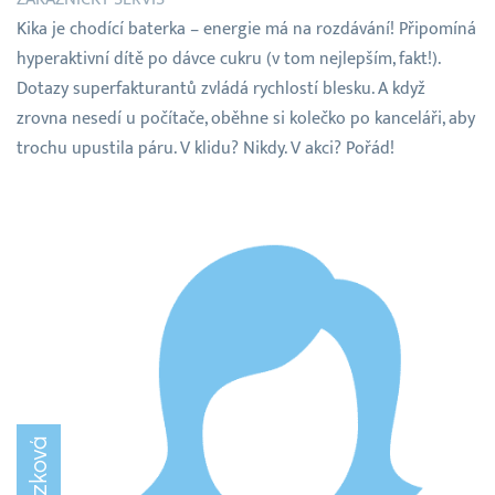
Kika je chodící baterka – energie má na rozdávání! Připomíná
hyperaktivní dítě po dávce cukru (v tom nejlepším, fakt!).
Dotazy superfakturantů zvládá rychlostí blesku. A když
zrovna nesedí u počítače, oběhne si kolečko po kanceláři, aby
trochu upustila páru. V klidu? Nikdy. V akci? Pořád!