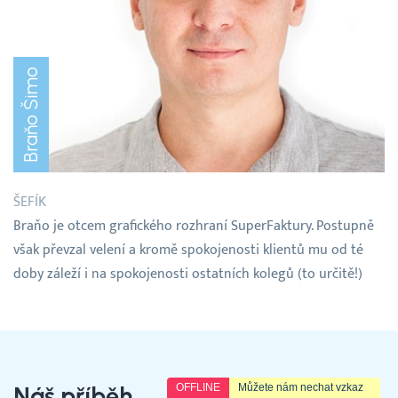
Braňo Šimo
ŠEFÍK
Braňo je otcem grafického rozhraní SuperFaktury. Postupně
však převzal velení a kromě spokojenosti klientů mu od té
doby záleží i na spokojenosti ostatních kolegů (to určitě!)
OFFLINE
Můžete nám nechat vzkaz
Náš příběh