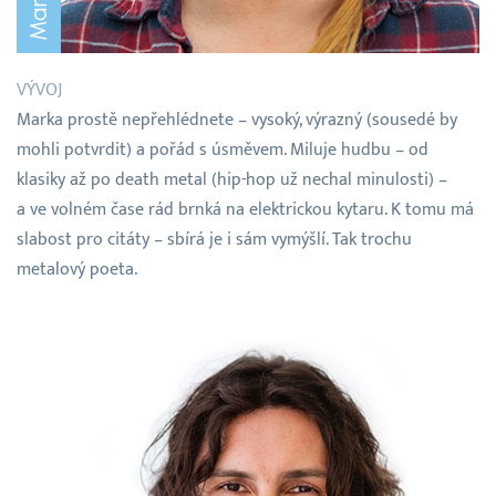
VÝVOJ
Marka prostě nepřehlédnete – vysoký, výrazný (sousedé by
mohli potvrdit) a pořád s úsměvem. Miluje hudbu – od
klasiky až po death metal (hip-hop už nechal minulosti) –
a ve volném čase rád brnká na elektrickou kytaru. K tomu má
slabost pro citáty – sbírá je i sám vymýšlí. Tak trochu
metalový poeta.