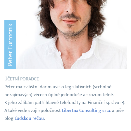
Peter Furmaník
ÚČETNÍ PORADCE
Peter má zvláštní dar mluvit o legislativních (vrcholně
nezajímavých) věcech úplně jednoduše a srozumitelně.
K jeho zálibám patří hlavně telefonáty na Finanční správu :-).
A také vede svoji spoločnost
Libertax Consulting s.r.o.
a píše
blog
Ľudskou rečou
.