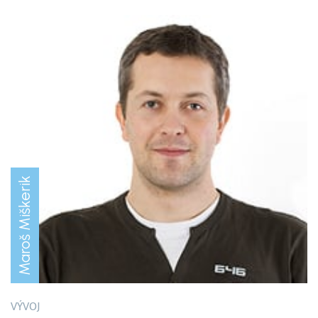
Maroš Miškerik
VÝVOJ