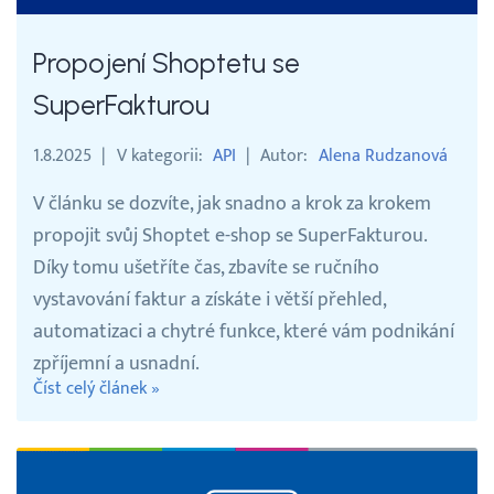
Vyhledávání
Propojení Shoptetu se
SuperFakturou
Čeština
1.8.2025
V kategorii
API
Autor
Alena Rudzanová
Čeština
V článku se dozvíte, jak snadno a krok za krokem
propojit svůj Shoptet e-shop se SuperFakturou.
English
Díky tomu ušetříte čas, zbavíte se ručního
vystavování faktur a získáte i větší přehled,
30 DNÍ ZDARMA
automatizaci a chytré funkce, které vám podnikání
zpříjemní a usnadní.
Přihlášení
Číst celý článek »