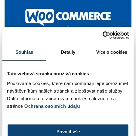
Souhlas
Detaily
Více o cookies
SuperFaktura a WooCommerce: Díl
2. – Vytváření faktur
Tato webová stránka používá cookies
Používáme cookies, které nám pomáhají lépe porozumět
2.4.2020
V kategorii
API
WooCommerce
Autor
návštěvníkům našich stránek a zlepšovat naše služby.
Jakub Alt
Další informace o zpracování cookies naleznete na
V minulém díle jste se naučili jak nainstalovat
stránce
Ochrana osobních údajů
modul SuperFaktury do WooCommerce. Všechny
kouzla se budou odehrávat v nastavení vašeho
modulu, tedy navštivte administraci vašeho
Povolit vše