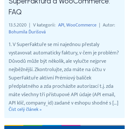
SuperFaktura a WooCommerce:
FAQ
13.5.2020
V kategorii
API
WooCommerce
Autor
Bohumila Ďurišová
1. V SuperFaktuře se mi najednou přestaly
vystavovat automaticky faktury, v čem je problém?
Důvodů může být několik, ale vylučte nejprve
nejběžnější. Zkontrolujte, zda máte na účtu v
SuperFaktuře aktivní Prémiový balíček
předplatného a zda procházíte autorizací t.j. zda
máte všechny tři přístupové API údaje (API email,
API klíč, company_id) zadané v eshopu shodné s […]
Číst celý článek »