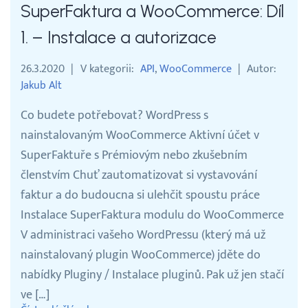
SuperFaktura a WooCommerce: Díl
1. – Instalace a autorizace
26.3.2020
V kategorii
API
WooCommerce
Autor
Jakub Alt
Co budete potřebovat? WordPress s
nainstalovaným WooCommerce Aktivní účet v
SuperFaktuře s Prémiovým nebo zkušebním
členstvím Chuť zautomatizovat si vystavování
faktur a do budoucna si ulehčit spoustu práce
Instalace SuperFaktura modulu do WooCommerce
V administraci vašeho WordPressu (který má už
nainstalovaný plugin WooCommerce) jděte do
nabídky Pluginy / Instalace pluginů. Pak už jen stačí
ve […]