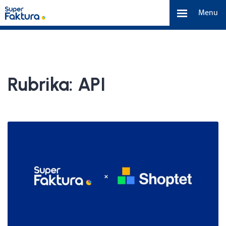
Menu
Funkce
Benefity
Rubrika:
API
Ceník
O nás
Tým a náš příběh
Kontakt a média
Blog