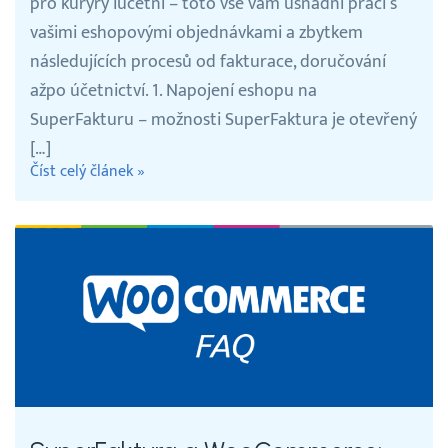
pro kurýry iúčetní – toto vše vám usnadní práci s
vašimi eshopovými objednávkami a zbytkem
následujících procesů od fakturace, doručování
ažpo účetnictví. 1. Napojení eshopu na
SuperFakturu – možnosti SuperFaktura je otevřený
[…]
Číst celý článek »