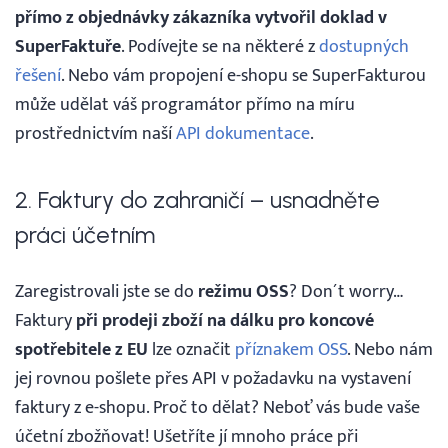
přímo z objednávky zákazníka vytvořil doklad v
SuperFaktuře
. Podívejte se na některé z
dostupných
řešení
. Nebo vám propojení e-shopu se SuperFakturou
může udělat váš programátor přímo na míru
prostřednictvím naší
API dokumentace
.
2. Faktury do zahraničí – usnadněte
práci účetním
Zaregistrovali jste se do
režimu OSS
? Don´t worry…
Faktury
při prodeji zboží na dálku pro koncové
spotřebitele z EU
lze označit
příznakem OSS
. Nebo nám
jej rovnou pošlete přes API v požadavku na vystavení
faktury z e-shopu. Proč to dělat? Neboť vás bude vaše
účetní zbožňovat! Ušetříte jí mnoho práce při