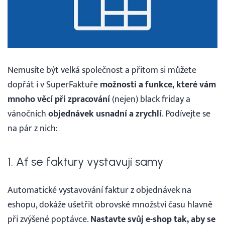
Vyhledávání
Čeština
Nemusíte být velká společnost a přitom si můžete
Čeština
dopřát i v SuperFaktuře
možnosti a funkce, které vám
mnoho věcí při zpracování
(nejen) black friday a
vánočních
objednávek usnadní a zrychlí
. Podívejte se
English
na pár z nich:
30 DNÍ ZDARMA
1. Ať se faktury vystavují samy
Přihlášení
Automatické vystavování faktur z objednávek na
eshopu, dokáže ušetřit obrovské množství času hlavně
při zvýšené poptávce.
Nastavte svůj e-shop tak, aby se