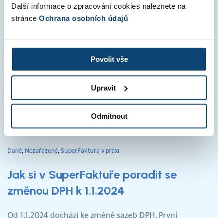
SuperFaktura v praxi
Další informace o zpracování cookies naleznete na
stránce
Ochrana osobních údajů
7 vychytávek, o kterých jste možná
neslyšeli (2. díl)
Povolit vše
Zda už jste nový uživatel SuperFaktury nebo zaběhnutý
fakturant – myslíte si, že už ji znáte od hlavy až k patě?
Upravit
Doufáme, že v SuperFaktuře vás ještě vždy…
Číst celý článek »
Odmítnout
Daně
Nezařazené
SuperFaktura v praxi
Jak si v SuperFaktuře poradit se
změnou DPH k 1.1.2024
Od 1.1.2024 dochází ke změně sazeb DPH. První