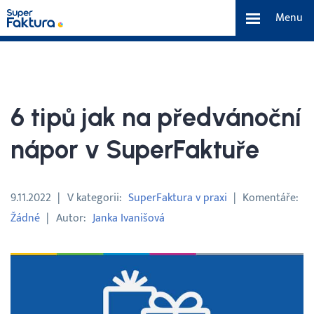
Menu
Funkce
Benefity
6 tipů jak na předvánoční
Ceník
nápor v SuperFaktuře
O nás
9.11.2022
V kategorii
SuperFaktura v praxi
Komentáře
Žádné
Autor
Janka Ivanišová
Tým a náš příběh
Kontakt a média
Blog