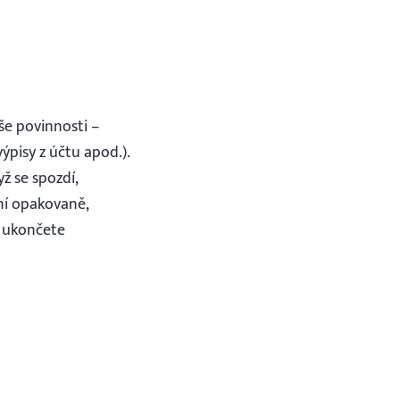
še povinnosti –
ýpisy z účtu apod.).
ž se spozdí,
ění opakovaně,
 ukončete