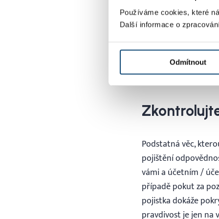
za dva roky.
Používáme cookies, které ná
Další informace o zpracován
Úsporu nákladů však z
manuálním přepisová
Odmítnout
hledání odpovědí na o
Zkontrolujte
Podstatná věc, ktero
pojištění odpovědnos
vámi a účetním / úče
případě pokut za poz
pojistka dokáže pokrý
pravdivost je jen na v