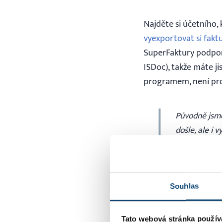
Najděte si účetního,
vyexportovat si fakt
SuperFaktury podpor
ISDoc), takže máte ji
programem, není prob
Původně jsme
došle, ale i 
(plus náklady
přepisovat r
papíry – och
potřebuje a 
Souhlas
z papíru do p
zda vystavím
Tato webová stránka použív