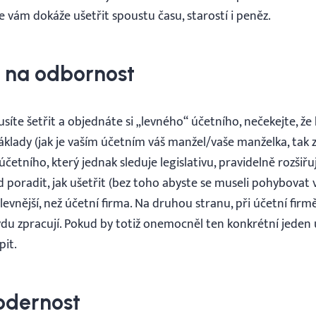
 vám dokáže ušetřit spoustu času, starostí i peněz.
e na odbornost
síte šetřit a objednáte si „levného“ účetního, nečekejte, že
áklady (jak je vaším účetním váš manžel/vaše manželka, tak z
účetního, který jednak sleduje legislativu, pravidelně rozšiřu
 poradit, jak ušetřit (bez toho abyste se museli pohybovat 
levnější, než účetní firma. Na druhou stranu, při účetní firmě
du zpracují. Pokud by totiž onemocněl ten konkrétní jeden ú
pit.
odernost