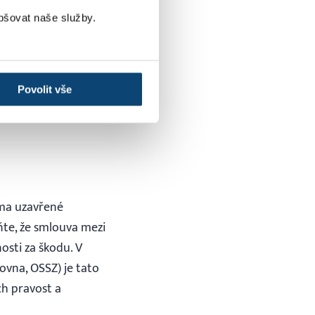
pšovat naše služby.
 ušetří na
ich problémů,
Povolit vše
 jiných platbách.
rma uzavřené
ňte, že smlouva mezi
sti za škodu. V
ovna, OSSZ) je tato
ch pravost a