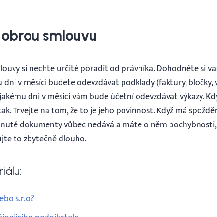
dobrou smlouvu
uvy si nechte určitě poradit od právníka. Dohodněte si va
dni v měsíci budete odevzdávat podklady (faktury, bločky, v
 jakému dni v měsíci vám bude účetní odevzdávat výkazy. Kdy
tak. Trvejte na tom, že to je jeho povinnost. Když má spožd
nuté dokumenty vůbec nedává a máte o něm pochybnosti,
jte to zbytečně dlouho.
iálu:
nebo s.r.o?