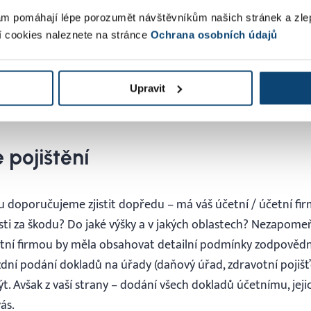
m pomáhají lépe porozumět návštěvníkům našich stránek a zle
í cookies naleznete na stránce
Ochrana osobních údajů
a hlavní kritérium při výběru nepovažujte. Čas, který účetní
ní dokladů, či dohledáváním chyb, může věnovat řešení vaš
Upravit
tázky z praxe, či řešení legislativních úspor na daních, nebo
 pojištění
u doporučujeme zjistit dopředu – má váš účetní / účetní fi
ti za škodu? Do jaké výšky a v jakých oblastech? Nezapome
tní firmou by měla obsahovat detailní podmínky zodpovědno
dní podání dokladů na úřady (daňový úřad, zdravotní pojišť
t. Avšak z vaší strany – dodání všech dokladů účetnímu, jeji
ás.