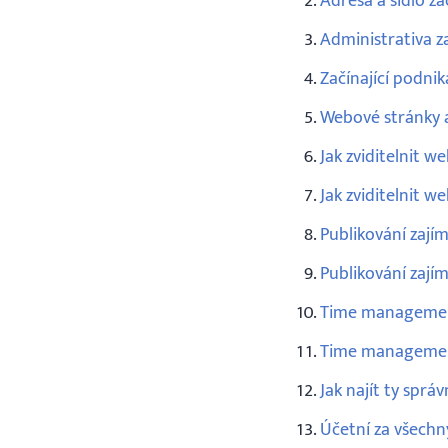
Adresa a sídlo za
Administrativa z
Začínající podnik
Webové stránky a 
Jak zviditelnit w
Jak zviditelnit w
Publikování zají
Publikování zají
Time management:
Time management:
Jak najít ty spr
Účetní za všechn