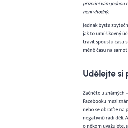
přiznání vám jednou 
není vhodný.
Jednak byste zbytečně
jak to umí šikovný úč
trávit spoustu času s
méně času na samot
Udělejte si
Začněte u známých – č
Facebooku mezi známý
nebo se obraťte na pr
negativní) rádi dělí.
o někom uvažujete, s