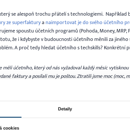
 který se alespoň trochu přátelí s technologiemi. Například
ury ze superfaktury
a
naimportovat je do svého účetního 
ujeme spoustu účetních programů (Pohoda, Money, MRP, Pr
stotu, že i kdybyste v budoucnosti účetního měnili za jiného
lém. A proč tedy hledat účetního s techskills? Konkrétní př
 měli účetního, který od nás vyžadoval každý měsíc vytisknou
vydané faktury a posílali mu je poštou. Ztratili jsme moc (moc,
 na tisk). Navíc, účetní s tím měl spoustu práce, protože muse
učně, takže byl superdrahý. Našli jsme si účetního, který naop
otně a rád si sám vyexportuje faktury a náklady přímo z Super
vám už jen do cloudové služby uloží každý měsíc výstupy. nemu
Detaily
očítače, díky čemu nám faktura za účetnictví klesla o cca 50%.
e 10 nebo 100 faktur za měsíc, je od nás vzdálený 300km a vid
á cookies