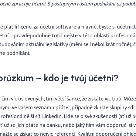
ročně zpracuje účetní. S postupným růstem podnikání už podo
 platili licenci za účetní software a hlavně, byste si účetnict
etní – pravděpodobně totiž nejste v této oblasti profesionál
tudováním aktuální legislativy (mění se i několikrát ročně),
né podnikání.
 průzkum – kdo je tvůj účetní?
ím víc oslovených, tím větší šance, že získáte víc tipů. Může
mi ve vašem seznamu přátel, případně zkuste skupiny sdru
ofesionálnější síť LinkedIn. Lidé se o své zkušenosti (ať už p
 Ať už se jich ptáte na banku, nebo jaký film vám doporučí si v
nažte se získat co nejvíc referencí. Kvalitní doporučení oh