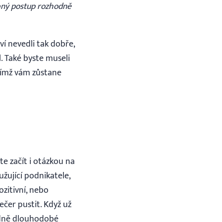
bný postup rozhodně
ví nevedli tak dobře,
. Také byste museli
 čímž vám zůstane
te začít i otázkou na
žující podnikatele,
ozitivní, nebo
ečer pustit. Když už
ledně dlouhodobé