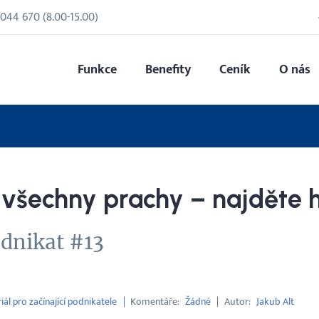
 044 670
(
8.00
-
15.00
)
Funkce
Benefity
Ceník
O nás
 všechny prachy – najděte 
odnikat #13
iál pro začínající podnikatele
Komentáře
Žádné
Autor
Jakub Alt