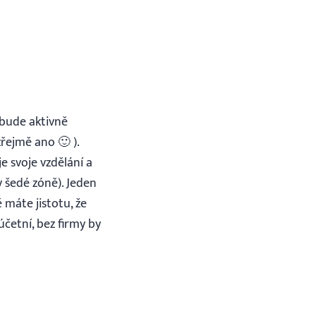
 bude aktivně
řejmě ano 🙂 ).
je svoje vzdělání a
v šedé zóně). Jeden
 máte jistotu, že
četní, bez firmy by