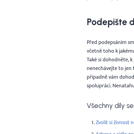
Podepište 
Před podepsáním smlo
včetně toho k jakému 
Také si dohodněte, k
nenechávejte to jen 
případně vám dohod
spolupráci. Nenatahu
Všechny díly ser
Zvolit si živnost 