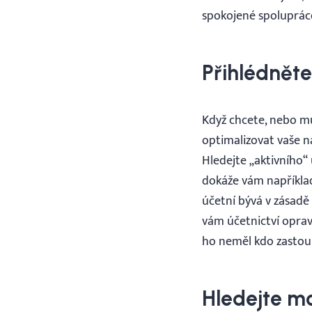
spokojené spolupráce
Přihlédnět
Když chcete, nebo mu
optimalizovat vaše n
Hledejte „aktivního“ 
dokáže vám například
účetní bývá v zásadě 
vám účetnictví oprav
ho neměl kdo zastou
Hledejte m