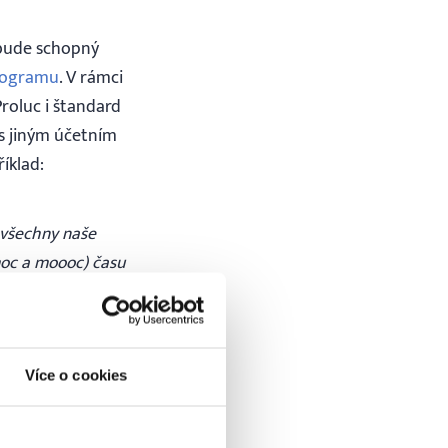
 bude schopný
programu
. V rámci
oluc i štandard
 s jiným účetním
íklad:
 všechny naše
 moc a moooc) času
l všechno
ak nechce žádné
Faktury kdykoli to
sí tedy přepisovat
Více o cookies
 A je mu jedno,
íme se tak jednou