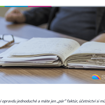
í opravdu jednoduché a máte jen „pár“ faktúr, účetnictví si mů