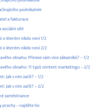
čínajícího podnikatele
ačínajícího podnikatele
atel a fakturace
sociální sítě
eb o kterém nikdo neví 1/2
eb o kterém nikdo neví 2/2
mavého obsahu: Přinese vám více zákazníků? – 1/2
mavého obsahu: 11 typů content marketingu – 2/2
 Jak s ním začít? – 1/2
 Jak s ním začít? – 2/2
ávné zaměstnance
y prachy – najděte ho