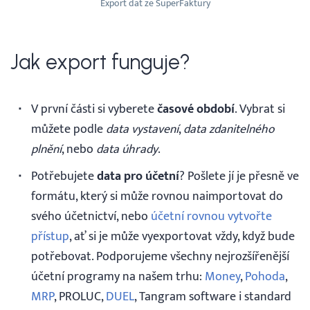
Export dat ze SuperFaktury
Jak export funguje?
V první části si vyberete
časové období
. Vybrat si
můžete podle
data vystavení
,
data zdanitelného
plnění
, nebo
data úhrady
.
Potřebujete
data pro účetní
? Pošlete jí je přesně ve
formátu, který si může rovnou naimportovat do
svého účetnictví, nebo
účetní rovnou vytvořte
přístup
, ať si je může vyexportovat vždy, když bude
potřebovat. Podporujeme všechny nejrozšířenější
účetní programy na našem trhu:
Money
,
Pohoda
,
MRP
, PROLUC,
DUEL
, Tangram software i standard