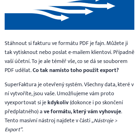
Vyhledávání
Čeština
Stáhnout si fakturu ve formátu PDF je fajn. Můžete ji
Čeština
tak vytisknout nebo poslat e-mailem klientovi. Případně
vaší účetní. To je ale téměř vše, co se dá se souborem
PDF udělat.
Co tak namísto toho použit export?
English
SuperFaktura je otevřený systém. Všechny data, které v
30 DNÍ ZDARMA
ní vytvoříte, jsou vaše. Umožňujeme vám proto
vyexportovat si je
kdykoliv
(dokonce i po skončení
Přihlášení
předplatného) a
ve formátu, který vám vyhovuje
.
Tento masívní nástroj najdete v části
„Nástroje >
Export“
.