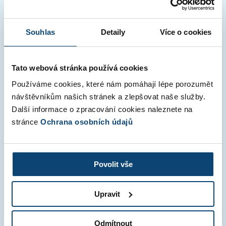
Neexportujte faktury – nechte to na
účetního
Souhlas
Detaily
Více o cookies
Znáte to. Vždy začátkem měsíce vás začne „nahánět„
účetní, abyste mu dali všechny vaše faktury za minulý
Tato webová stránka používá cookies
měsíc. Nebylo by lepší dát mu přístup do vašeho účtu,
Používáme cookies, které nám pomáhají lépe porozumět
nechť…
návštěvníkům našich stránek a zlepšovat naše služby.
Další informace o zpracování cookies naleznete na
Číst celý článek »
stránce
Ochrana osobních údajů
Náklady
Účetnictví
Povolit vše
Auto v podnikání – firemní auto
Upravit
Věčná otázka: koupit si podnikatelské auto na firmu,
nebo na soukromou osobu? Odpověď závisí od více
Odmítnout