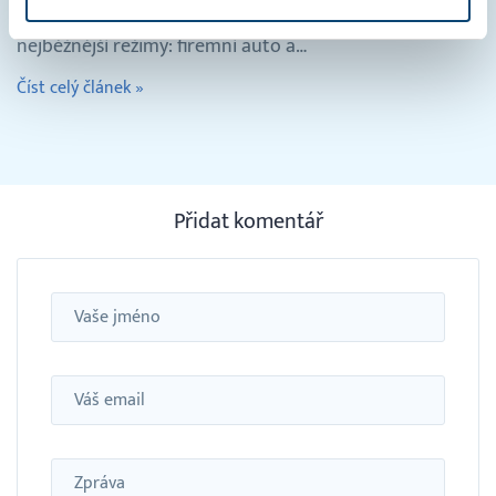
faktorů. V následujících článcích si projdeme dva
nejběžnější režimy: firemní auto a…
Číst celý článek »
Přidat komentář
Jméno
Email
Zpráva