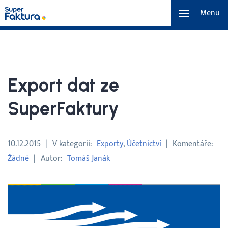
Menu
Funkce
Benefity
Export dat ze
Ceník
SuperFaktury
O nás
10.12.2015
V kategorii
Exporty
Účetnictví
Komentáře
Žádné
Autor
Tomáš Janák
Tým a náš příběh
Kontakt a média
Blog