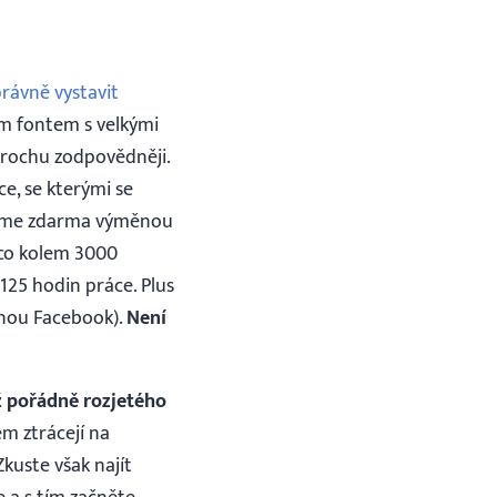
právně vystavit
m fontem s velkými
 trochu zodpovědněji.
ce, se kterými se
dáváme zdarma výměnou
ěco kolem 3000
 125 hodin práce. Plus
inou Facebook).
Není
ž pořádně rozjetého
em ztrácejí na
kuste však najít