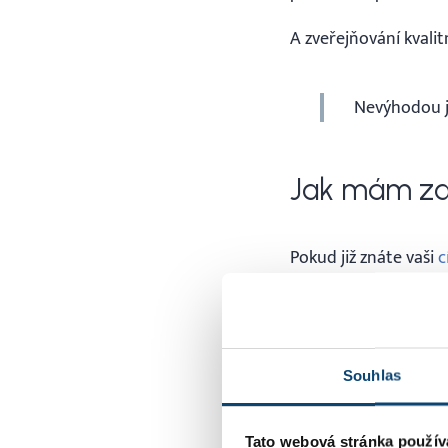
A zveřejňování kval
Nevýhodou je
Jak mám za
Pokud již znáte vaši
c
Samozřejmě skateboar
Musíte si předem urči
Dobře si promyslete, 
Souhlas
Pokud například prod
představovat jednotl
Tato webová stránka použív