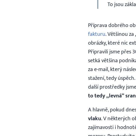
To jsou zák
Příprava dobrého obs
fakturu
. Většinou z
obrázky, které nic e
Připravili jsme přes 
setká většina podnik
za e-mail, který nás
stažení, tedy úspěch.
další prostředky jsm
to tedy „levná“ sran
A hlavně, pokud dne
vlaku
. V některých o
zajímavosti i hodnotě