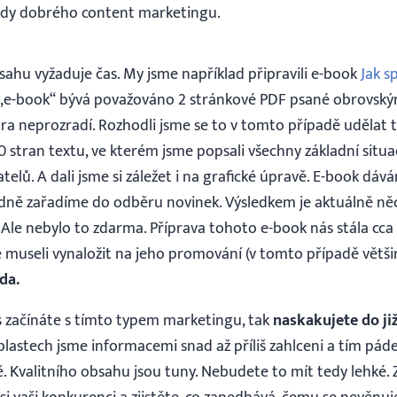
lady dobrého content marketingu.
ahu vyžaduje čas. My jsme například připravili e-book
Jak s
a „e-book“ bývá považováno 2 stránkové PDF psané obrovský
xtra neprozradí. Rozhodli jsme se to v tomto případě udělat
30 stran textu, ve kterém jsme popsali všechny základní situa
atelů. A dali jsme si záležet i na grafické úpravě. E-book 
ledně zařadíme do odběru novinek. Výsledkem je aktuálně n
 Ale nebylo to zdarma. Příprava tohoto e-book nás stála cca
e museli vynaložit na jeho promování (v tomto případě větš
da.
s začínáte s tímto typem marketingu, tak
naskakujete do ji
blastech jsme informacemi snad až příliš zahlceni a tím pád
. Kvalitního obsahu jsou tuny. Nebudete to mít tedy lehké. Z