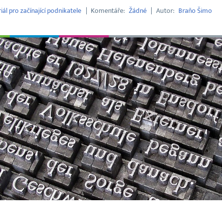
iál pro začínající podnikatele
Komentáře
Žádné
Autor
Braňo Šimo