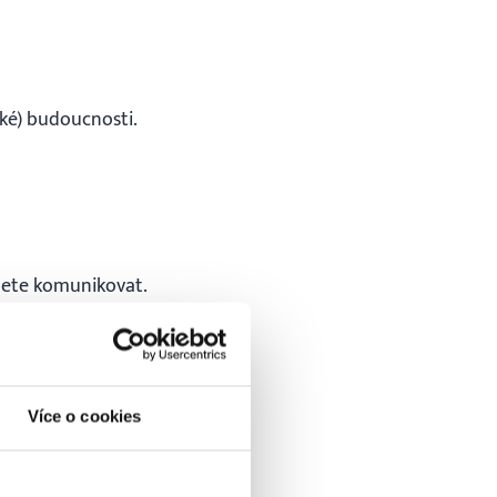
eké) budoucnosti.
udete komunikovat.
zubní protézy.
 dlouhého běhu.
Více o cookies
m budete postupně
 a ukažte jim