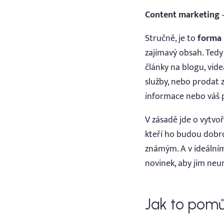
Content marketing
–
Stručně, je to
forma 
zajímavý obsah. Tedy
články na blogu, vide
služby, nebo prodat 
informace nebo váš 
V zásadě jde o vytvoř
kteří ho budou dobro
známým. A v ideálním 
novinek, aby jim neun
Jak to pom