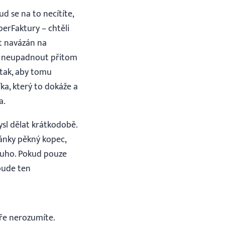
ud se na to necítíte,
perFaktury – chtěli
ýt navázán na
vu a neupadnout přitom
 tak, aby tomu
ka, který to dokáže a
a.
sl dělat krátkodobě.
ránky pěkný kopec,
oouho. Pokud pouze
bude ten
bře nerozumíte.