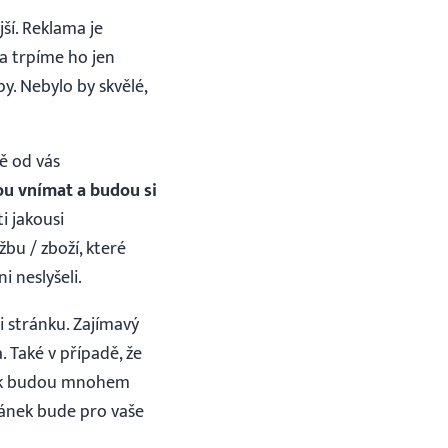
ší. Reklama je
a trpíme ho jen
py. Nebylo by skvělé,
vě od vás
ou vnímat a budou si
i jakousi
bu / zboží, které
 neslyšeli.
i stránku. Zajímavý
 Také v případě, že
lik budou mnohem
článek bude pro vaše