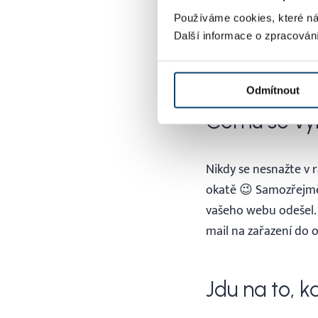
lyžařská střediska rov
ne.
Váš názor je (a c
Používáme cookies, které ná
Další informace o zpracován
Nenápadná spojitost
později.
Odmítnout
Čemu se vy
Nikdy se nesnažte v 
okatě 😉 Samozřejmě,
vašeho webu odešel. 
mail na zařazení do 
Jdu na to, 