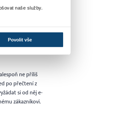
co se vám líbilo a co
h jste jezdili.
pšovat naše služby.
ekneme si o nich
Povolit vše
lespoň ne příliš
ed po přečtení z
žádat si od něj e-
lnému zákazníkovi.