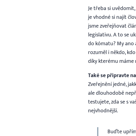
Je třeba si uvědomit,
je vhodné si najít čl
jsme zveřejňovat člán
legislativu. A to se 
do kómatu? My ano a 
rozuměl i někdo, kdo
díky kterému máme 
Také se připravte n
Zveřejnění jedné, jak
ale dlouhodobě nepři
testujete, zda se s 
nejvhodnější.
Buďte upřímn