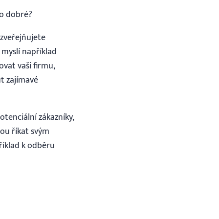
to dobré?
 zveřejňujete
 myslí například
vat vaši firmu,
ut zajímavé
otenciální zákazníky,
dou říkat svým
říklad k odběru