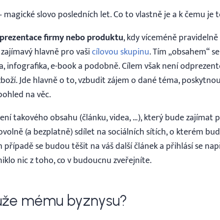
 magické slovo posledních let. Co to vlastně je a k čemu je 
prezentace firmy nebo produktu
, kdy víceméně pravidelně
 zajímavý hlavně pro vaši
cílovou skupinu
. Tím „obsahem“ se
a, infografika, e-book a podobně. Cílem však není odprezento
zboží. Jde hlavně o to, vzbudit zájem o dané téma, poskytno
pohled na věc.
ení takového obsahu (článku, videa, …), který bude zajímat p
volně (a bezplatně) sdílet na sociálních sítích, o kterém bu
případě se budou těšit na váš další článek a přihlásí se nap
iklo nic z toho, co v budoucnu zveřejníte.
ůže mému byznysu?