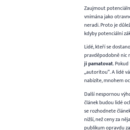
Zaujmout potenciální
vnímána jako otravn
neradi. Proto je důlež
kdyby potenciální zák
Lidé, kteří se dostan
pravděpodobně nic ne
ji pamatovat
. Pokud
„autoritou“. A lidé 
nabízíte, mnohem och
Další nespornou výho
článek budou lidé och
se rozhodnete článe
nižší, než ceny za ně
publikum opravdu za