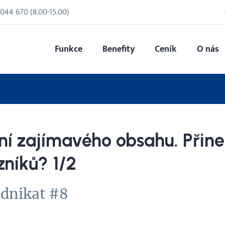
 044 670
(
8.00
-
15.00
)
Funkce
Benefity
Ceník
O nás
ní zajímavého obsahu. Přin
zníků? 1/2
odnikat #8