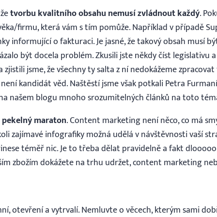
 že
tvorbu kvalitního obsahu nemusí zvládnout každý
. Pok
ověka/firmu, která vám s tím pomůže. Například v případě Su
ky informující o fakturaci. Je jasné, že takový obsah musí b
ukázalo být docela problém. Zkusili jste někdy číst legislati
zjistili jsme, že všechny ty salta z ní nedokážeme zpracovat
 není kandidát věd. Naštěstí jsme však potkali Petra Furmaní
na našem blogu mnoho srozumitelných článků na toto tém
a pekelný maraton
. Content marketing není něco, co má smy
koli zajímavé infografiky možná udělá v návštěvnosti vaší st
nese téměř nic. Je to třeba dělat pravidelně a fakt dlooo
vaším zbožím dokážete na trhu udržet, content marketing ne
í, otevření a vytrvalí. Nemluvte o věcech, kterým sami do