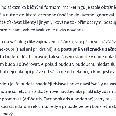
ho zákazníka běžnými formami marketingu je stále obtížněj
é a nutné zlo, které víceméně úspěšně dokážeme ignorovat 
ité získávat klienty i jinými, i když ne tak přímočarými postu
azníci sami vyhledávali, co je u vás nového?
ou na váš blog díky zajímavému článku, sice při první návště
koupí (a asi ani při druhé), ale
postupně vaši značku začn
 to budete dělat správně, tak se časem stanete v dané oblast
vám budou důvěřovat. A pokud budou v budoucnu hledat služ
otněji nakoupí právě od vás a ne od někoho, o kom ještě ani
dou je, že budete snadněji získávat nové návštěvníky na vaš
otně sdílet, čímž získáte nové návštěvníky prakticky zdarma.
k promovat (AdWords, Facebook ads a podobně), ceny za k
jakou standardní reklamu. Tedy v případě, že ten konkrétní 
jímavý.