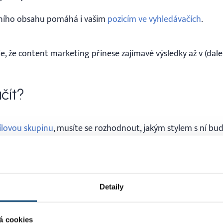
itního obsahu pomáhá i vašim
pozicím ve vyhledávačích
.
, že content marketing přinese zajímavé výsledky až v (dal
čít?
ílovou skupinu
, musíte se rozhodnout, jakým stylem s ní b
d shop bude mluvit jiným jazykem než prodejce lepidel na 
t strategii. Je to opravdu důležité, jste na startu opravdu
co by vaše potenciální klienty mohlo zajímat.
Detaily
áváte lyžařské potřeby, můžete začít psát seriál, ve které
ivá lyžařská střediska. Nebo si namontujte na přilbu kameru
á cookies