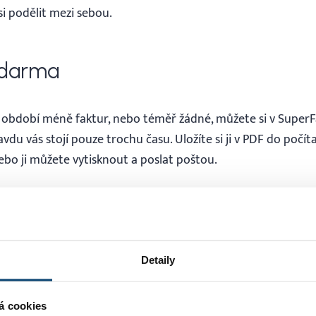
si podělit mezi sebou.
zdarma
období méně faktur, nebo téměř žádné, můžete si v SuperFa
avdu vás stojí pouze trochu času. Uložíte si ji v PDF do počít
ebo ji můžete vytisknout a poslat poštou.
 dosah
Detaily
s nepolevuje ani v tomto neobvyklém období – makáme napln
šení problémů, spolu s naším techteamem jsme neporaziteln
iv pomoci, jsme tu pro vás denně přes chat, e-mail nebo tel
á cookies