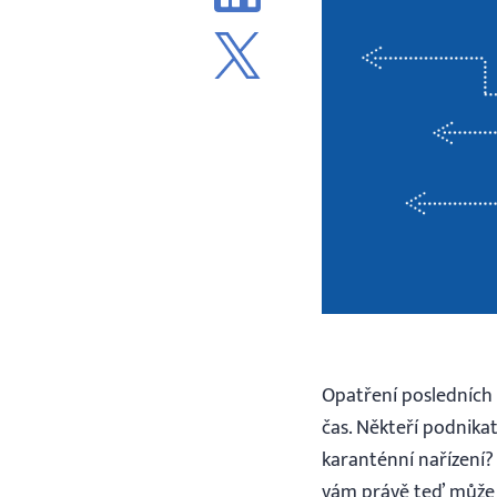
Opatření posledních d
čas. Někteří podnika
karanténní nařízení? 
vám právě teď může p