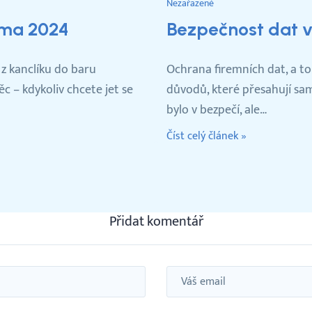
Nezařazené
ima 2024
Bezpečnost dat 
 kanclíku do baru
Ochrana firemních dat, a to 
ěc – kdykoliv chcete jet se
důvodů, které přesahují sa
bylo v bezpečí, ale…
Číst celý článek »
Přidat komentář
Email