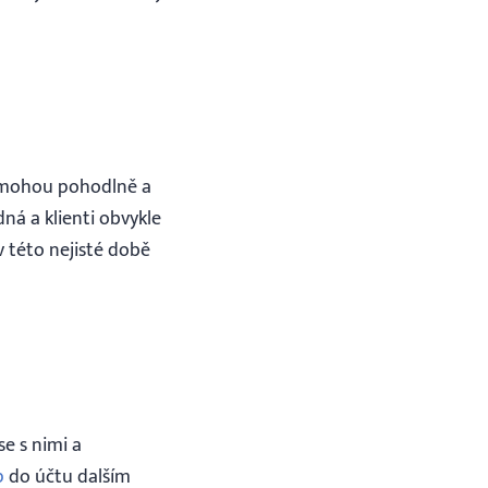
i mohou pohodlně a
ná a klienti obvykle
v této nejisté době
se s nimi a
p
do účtu dalším