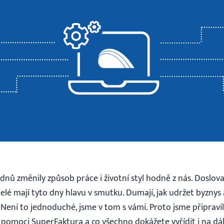
nů změnily způsob práce i životní styl hodně z nás. Doslova 
telé mají tyto dny hlavu v smutku. Dumají, jak udržet byznys
Není to jednoduché, jsme v tom s vámi. Proto jsme připravili 
omoci SuperFaktura a co všechno dokážete vyřídit i na dál