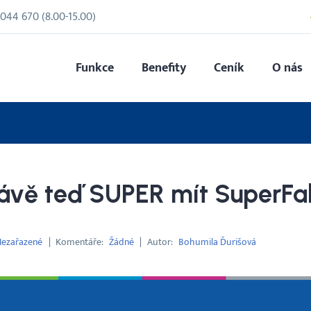
 044 670
(
8.00
-
15.00
)
Funkce
Benefity
Ceník
O nás
rávě teď SUPER mít SuperFa
ezařazené
Komentáře
Žádné
Autor
Bohumila Ďurišová