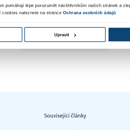
obvykle.
m pomáhají lépe porozumět návštěvníkům našich stránek a zle
í cookies naleznete na stránce
Ochrana osobních údajů
Upravit
VYZKOUŠEJTE NA 30 DNÍ ZDARMA
Související články