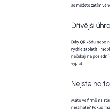
se můžete zatím věno
Dřívější úhr
Díky QR kódu nebo n
rychle zaplatit i mob
nečekají na poslední 
vyplatí.
Nejste na t
Máte ve firmě na star
nestíháte? Pokud má