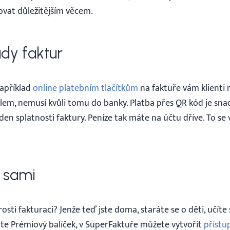
vat důležitějším věcem.
ady faktur
apříklad
online platebním tlačítkům
na faktuře vám klient
ilem, nemusí kvůli tomu do banky. Platba přes QR kód je snad
den splatnosti faktury. Peníze tak máte na účtu dříve. To se 
o sami
osti fakturaci? Jenže teď jste doma, staráte se o děti, učíte 
te Prémiový balíček, v SuperFaktuře můžete vytvořit
přístu