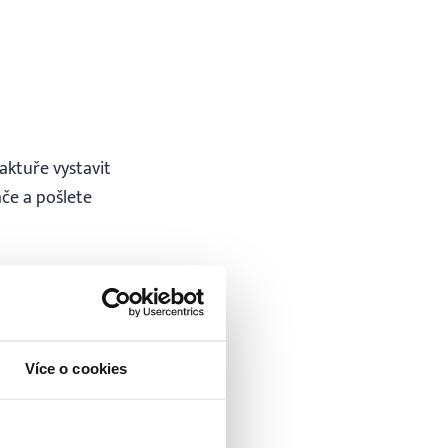
ktuře vystavit
ače a pošlete
Více o cookies
o, i když z domova.
í. Pokud
efon v pracovní dny