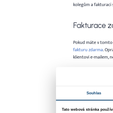
kolegům a fakturaci 
Fakturace 
Pokud máte v tomto 
fakturu zdarma
. Opr
klientovi e-mailem, n
Podpora na
Souhlas
Náš zákaznický servi
Jsme supermani v ře
potřebujete s čímkol
Tato webová stránka použív