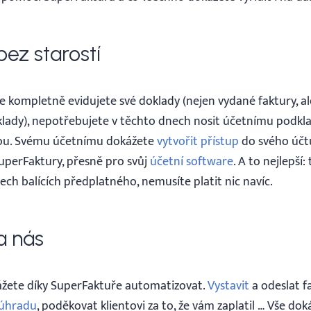
bez starostí
 kompletně evidujete své doklady (nejen vydané faktury, al
náklady), nepotřebujete v těchto dnech nosit účetnímu podkl
tou. Svému účetnímu dokážete
vytvořit přístup
do svého účtu
uperFaktury, přesně pro svůj
účetní software
. A to nejlepší:
ch balících předplatného, ​​nemusíte platit nic navíc.
a nás
ete díky SuperFaktuře automatizovat.
Vystavit
a odeslat f
 úhradu
, poděkovat klientovi za to, že vám zaplatil … Vše dok