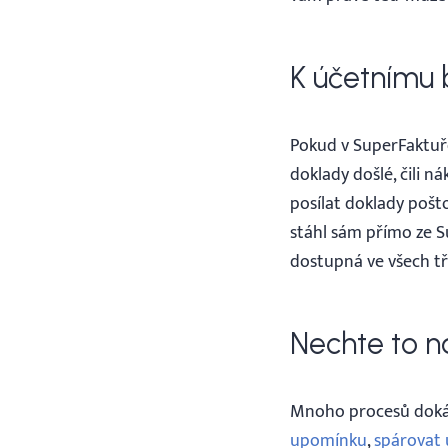
K účetnímu 
Pokud v SuperFaktuře
doklady došlé, čili 
posílat doklady poš
stáhl sám přímo ze S
dostupná ve všech tře
Nechte to n
Mnoho procesů dokáž
upomínku
,
spárovat