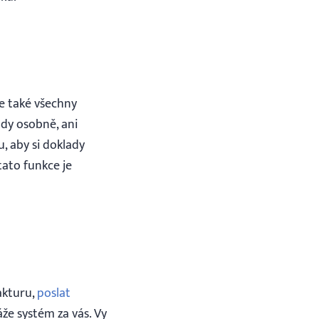
e také všechny
ady osobně, ani
, aby si doklady
 tato funkce je
akturu,
poslat
áže systém za vás. Vy