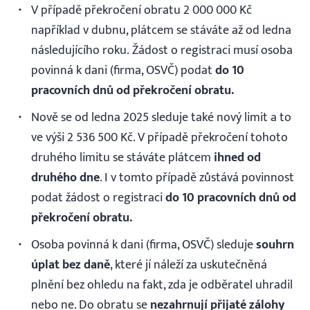
V případě překročení obratu 2 000 000 Kč
například v dubnu, plátcem se stáváte až od ledna
následujícího roku. Žádost o registraci musí osoba
povinná k dani (firma, OSVČ) podat
do 10
pracovních dnů od překročení obratu.
Nově se od ledna 2025 sleduje také nový limit a to
ve výši 2 536 500 Kč. V případě překročení tohoto
druhého limitu se stáváte plátcem
ihned od
druhého dne
. I v tomto případě zůstává povinnost
podat žádost o registraci
do 10 pracovních dnů od
překročení obratu.
Osoba povinná k dani (firma, OSVČ) sleduje
souhrn
úplat bez daně
, které jí náleží za uskutečněná
plnění bez ohledu na fakt, zda je odběratel uhradil
nebo ne. Do obratu se
nezahrnují přijaté zálohy