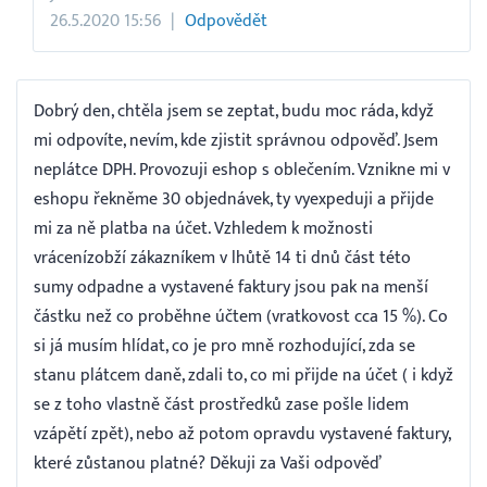
26.5.2020 15:56
Odpovědět
Dobrý den, chtěla jsem se zeptat, budu moc ráda, když
mi odpovíte, nevím, kde zjistit správnou odpověď. Jsem
neplátce DPH. Provozuji eshop s oblečením. Vznikne mi v
eshopu řekněme 30 objednávek, ty vyexpeduji a přijde
mi za ně platba na účet. Vzhledem k možnosti
vrácenízobží zákazníkem v lhůtě 14 ti dnů část této
sumy odpadne a vystavené faktury jsou pak na menší
částku než co proběhne účtem (vratkovost cca 15 %). Co
si já musím hlídat, co je pro mně rozhodující, zda se
stanu plátcem daně, zdali to, co mi přijde na účet ( i když
se z toho vlastně část prostředků zase pošle lidem
vzápětí zpět), nebo až potom opravdu vystavené faktury,
které zůstanou platné? Děkuji za Vaši odpověď