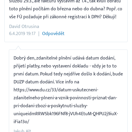
službu 29.3., ale fakturu vystavím až 1.4., tak kvůli obratu
toto plnění počítám do března nebo do dubna? Popř. co
vše FÚ požaduje při zákonné registraci k DPH? Děkuji!
David Otrusina
6.4.2019 19:17
Odpovědět
Dobrý den, zdanitelné plnění udává datum dodání,
přijetí platby, nebo vystavení dokladu - vždy je to to
první datum. Pokud tedy nejdříve došlo k dodání, bude
DUZP datum dodání. Více info na
https://www.du.cz/33/datum-uskutecneni-
zdanitelneho-plneni-a-vznik-povinnosti-priznat-dan-
pri-dodani-zbozi-a-poskytnuti-sluzby-
uniqueidmRRWSbk196FNf8-jVUh4EtuM-QHPU2j9iuX-
iFia13o/
Jakub Alt