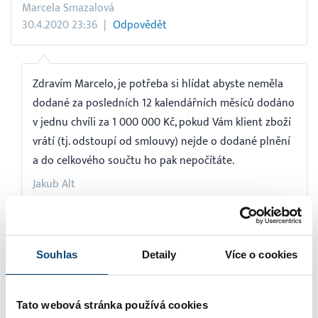
Marcela Smazalová
30.4.2020 23:36
Odpovědět
Zdravím Marcelo, je potřeba si hlídat abyste neměla
dodané za posledních 12 kalendářních měsíců dodáno
v jednu chvíli za 1 000 000 Kč, pokud Vám klient zboží
vrátí (tj. odstoupí od smlouvy) nejde o dodané plnění
a do celkového součtu ho pak nepočítáte.
Jakub Alt
6.5.2020 15:00
Odpovědět
Souhlas
Detaily
Více o cookies
Dobrý den, jsem OSVČ, neplátce DPH, vystavil jsem lednu
fakturu na 80 tis, zaplaceno bylo zatím pouze 40 tis v
březnu, do obratu se tedy počítá 40 tis za březen a
Tato webová stránka používá cookies
zbylá část až v měsíci kdy byla zaplacena? Jaký zákon a