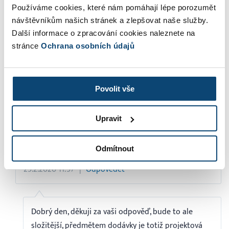
Používáme cookies, které nám pomáhají lépe porozumět
paragraf toto u OSVČ určuje. Děkuji moc a přeji hezký
návštěvníkům našich stránek a zlepšovat naše služby.
den
Další informace o zpracování cookies naleznete na
Marek
stránce
Ochrana osobních údajů
25.2.2020 0:51
Odpovědět
Povolit vše
Dobrý den, záleží na datu do dodání zmíněné služby.
Podle toho jí zařadíte do náležitého období. Více
Upravit
najdete v
Zákonu o DPH
- konkrétně v paragrafu §4a,
popřípadě doplňující informace v §6
Odmítnout
Jakub Alt
25.2.2020 11:57
Odpovědět
Dobrý den, děkuji za vaši odpověď, bude to ale
složitější, předmětem dodávky je totiž projektová