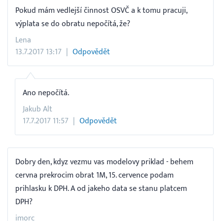
Pokud mám vedlejší činnost OSVČ a k tomu pracuji,
výplata se do obratu nepočítá, že?
Lena
13.7.2017 13:17
Odpovědět
Ano nepočítá.
Jakub Alt
17.7.2017 11:57
Odpovědět
Dobry den, kdyz vezmu vas modelovy priklad - behem
cervna prekrocim obrat 1M, 15. cervence podam
prihlasku k DPH. A od jakeho data se stanu platcem
DPH?
imorc