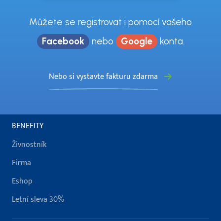
Můžete se registrovat i pomocí vašeho
Facebook
nebo
Google
konta.
Nebo si vystavte fakturu zdarma
BENEFITY
Živnostník
Firma
Eshop
Letní sleva 30%