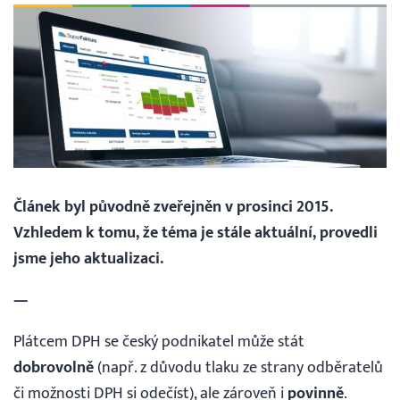
Vyhledávání
Čeština
Čeština
English
Článek byl původně zveřejněn v prosinci 2015.
Vzhledem k tomu, že téma je stále aktuální, provedli
jsme jeho aktualizaci.
30 DNÍ ZDARMA
—
Přihlášení
Plátcem DPH se český podnikatel může stát
dobrovolně
(např. z důvodu tlaku ze strany odběratelů
či možnosti DPH si odečíst), ale zároveň i
povinně
.