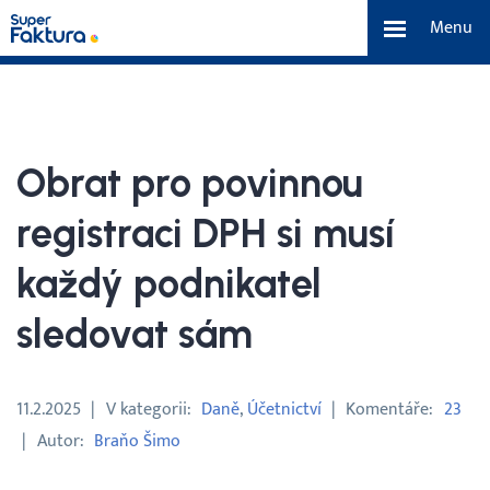
Menu
Funkce
Benefity
Obrat pro povinnou
Ceník
registraci DPH si musí
každý podnikatel
O nás
sledovat sám
Tým a náš příběh
11.2.2025
V kategorii
Daně
Účetnictví
Komentáře
23
Kontakt a média
Autor
Braňo Šimo
Blog