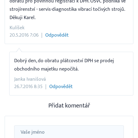
obratu pro povinnou registraci k DPH. OSVČ podniká ve
strojírenství - servis-diagnostika vibrací točivých strojů.
Děkuji Karel.
Kulíšek
20.5.2016 7:06
Odpovědět
Dobrý den, do obratu plátcovství DPH se prodej
obchodního majetku nepočítá.
Janka Ivanišová
26.7.2016 8:35
Odpovědět
Přidat komentář
Jméno