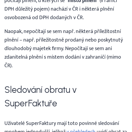
počítají plnění, u kterých se “
místo plnění
” (v rámci
DPH důležitý pojem) nachází v ČR i některá plnění
osvobozená od DPH dodaných v ČR.
Naopak, nepočítají se sem např. některá příležitostní
plnění – např. příležitostně prodaný nebo poskytnutý
dlouhodobý majetek firmy. Nepočítají se sem ani
zdanitelná plnění s místem dodání v zahraničí (mimo
ČR).
Sledování obratu v
SuperFaktuře
Uživatelé SuperFaktury mají toto povinné sledování
mnohem jednodušší, jelikož
v přehledech
uvidí obrat za