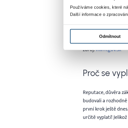
části „
Nastavení➝
Používáme cookies, které ná
Další informace o zpracován
Limitování příst
podle přístupovýc
výběrem jedné z 
Odmítnout
zdroj:
mirri.gov.sk
Proč se vyp
Reputace, důvěra záka
budovali a rozhodně n
první krok ještě dne
určitě vyplatí! Jelik