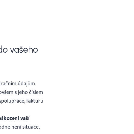
 do vašeho
turačním údajům
ovšem s jeho číslem
spolupráce, fakturu
oškození vaší
odně není situace,