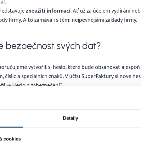
ál.
představuje
zneužití informací
. Ať už za účelem vydírání n
ody firmy. A to zamává i s těmi nejpevnějšími základy firmy.
íte bezpečnost svých dat?
oručujeme vytvořit si heslo, které bude obsahovat alespoň 
 číslic a speciálních znaků. V účtu SuperFaktury si nové hesl
fil ➝ Heslo a zabezpečení“.
ení (2FA)
– přidání druhého stupně zabezpečení při přihláš
voufázové ověření nastavíte v části „
Nastavení ➝ Profil ➝ 
 ze
3 dostupných možností
– authenticator, email nebo IP a
Detaily
lizace hesla
– doporučujeme alespoň jednou za 3-6 měsíců
á cookies
el mezi sebou v rámci firmy
– raději
vytvořte svému kolegov