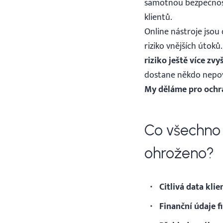
samotnou bezpečnost. 
klientů.
Online nástroje jsou
riziko vnějších útoků
riziko ještě více zvy
dostane někdo nepov
My děláme pro ochran
Co všechno
ohroženo?
Citlivá data kli
Finanční údaje 