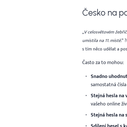
Česko na po
„
V celosvětovém žebříč
umístila na 11. místě.
“ 
s tím něco udělat a pos
Často za to mohou:
Snadno uhodnut
samostatná čísla
Stejná hesla na 
vašeho online ži
Stejná hesla na
Sdílení hesel s 