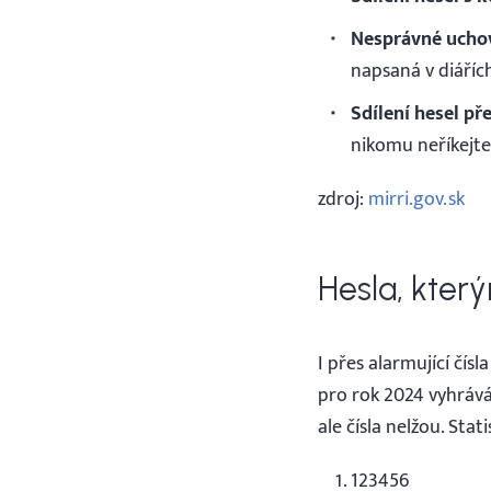
Nesprávné uchov
napsaná v diáříc
Sdílení hesel př
nikomu neříkejte
zdroj:
mirri.gov.sk
Hesla, kter
I přes alarmující čí
pro rok 2024 vyhrává
ale čísla nelžou. Stati
123456