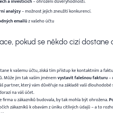
ch a investicích
– ohrožení důvěryhodnosti.
rní analýzy
– možnost jejich zneužití konkurencí.
odných emailů
z vašeho účtu
tuace, pokud se někdo cizí dostane
tane k vašemu účtu, získá tím přístup ke kontaktním a fak
rů. Může jim tak vaším jménem
vystavit falešnou fakturu
– 
áš partner, který vám důvěřuje na základě vaší dlouhodobé 
dorazí na váš účet.
še firma u zákazníků budovala, by tak mohla být ohrožena.
P
čích zákazníků k obavám z úniku citlivých údajů – a to rozh