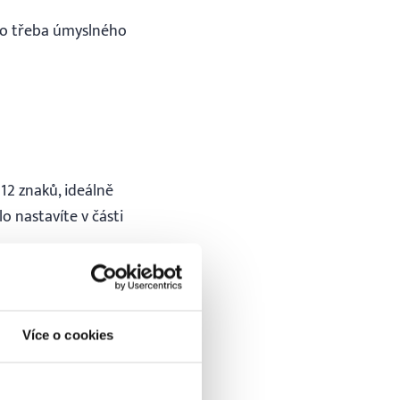
ebo třeba úmyslného
12 znaků, ideálně
o nastavíte v části
ení. V účtu
Heslo a zabezpečení
„.
dresy.
Více o cookies
.
i
v SuperFaktuře v