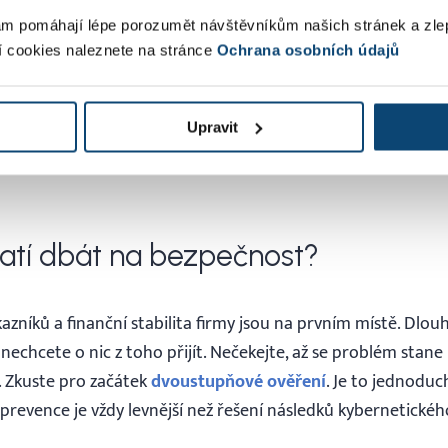
 Profil ➝ Uživatelé
“
vlastní přístup do účtu.
m pomáhají lépe porozumět návštěvníkům našich stránek a zle
í cookies naleznete na stránce
Ochrana osobních údajů
upu jen pro klíčové osoby
– minimalizování počtu osob, nast
h práv. Přístup uživateli vytvoříte v části „
Nastavení➝ Profi
rolí s
předefinovanými právy
.
Upravit
latí dbát na bezpečnost?
zníků a finanční stabilita firmy jsou na prvním místě. Dlou
echcete o nic z toho přijít. Nečekejte, až se problém stane 
s. Zkuste pro začátek
dvoustupňové ověření
. Je to jednoduc
ož prevence je vždy levnější než řešení následků kybernetické