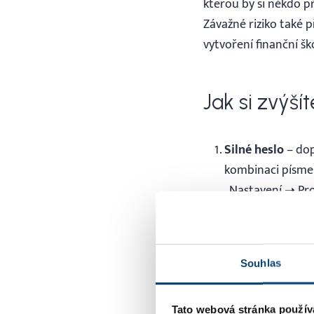
kterou by si někdo př
Závažné riziko také 
vytvoření finanční šk
Jak si zvýš
Silné heslo
– dop
kombinaci písmen,
„Nastavení ➝ Pro
Dvoufázové ověř
SuperFaktury si d
Vybrat si můžete
Souhlas
Pravidelná aktua
Tato webová stránka použív
Nesdílení si hes