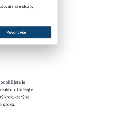
pšovat naše služby.
avení rolí uživatele
l➝ Uživatelé
“
Povolit vše
hodobě jste je
realitou. Udělejte
hý krok, který se
ho útoku.