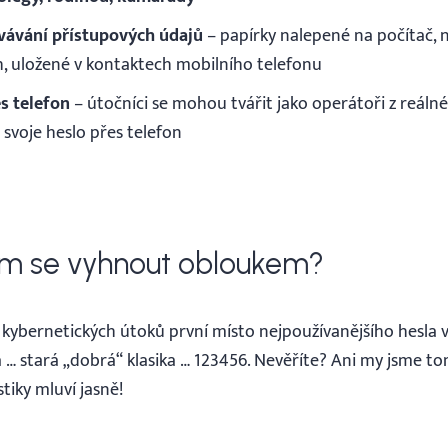
ávání přístupových údajů
– papírky nalepené na počítač, n
h, uložené v kontaktech mobilního telefonu
es telefon
– útočníci se mohou tvářit jako operátoři z reálné
 svoje heslo přes telefon
ým se vyhnout obloukem?
sla kybernetických útoků první místo nejpoužívanějšího hesla
 … stará „dobrá“ klasika … 123456. Nevěříte? Ani my jsme t
stiky mluví jasně!