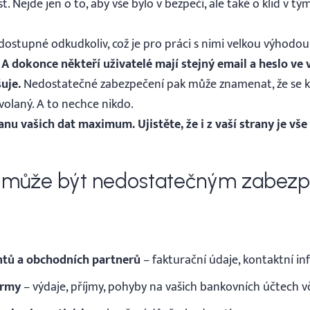
Nejde jen o to, aby vše bylo v bezpečí, ale také o klid v tý
 dostupné odkudkoliv, což je pro práci s nimi velkou výhodou
.
A dokonce někteří uživatelé mají stejný email a heslo ve 
šuje.
Nedostatečné zabezpečení pak může znamenat, že se k
olaný. A to nechce nikdo.
u vašich dat maximum. Ujistěte, že i z vaší strany je vše
 může být nedostatečným zabez
entů a obchodních partnerů
– fakturační údaje, kontaktní i
firmy
– výdaje, příjmy, pohyby na vašich bankovních účtech vč