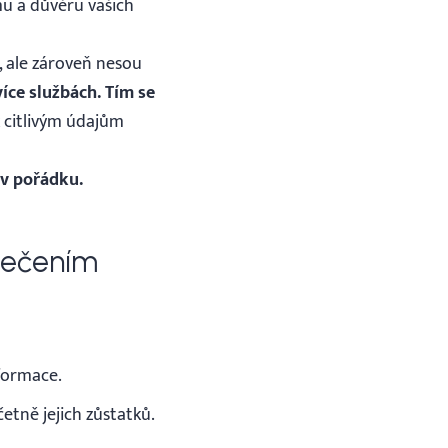
mu a důvěru vašich
, ale zároveň nesou
více službách. Tím se
 citlivým údajům
 v pořádku.
pečením
nformace.
etně jejich zůstatků.