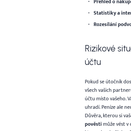
Přehled o nákupe
Statistiky a inte
Rozesílání podv
Rizikové si
účtu
Pokud se útočník dos
všech vašich partne
účtu místo vašeho. V
uhradí. Peníze ale ne
Důvěra, kterou si va
pověsti
může vést v o