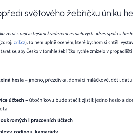
předí světového žebříčku úniku he
ku zemí s nejčastějšími krádežemi e‑mailových adres spolu s hesl
?(zdroj:
crif.cz
). To není úplně ocenění, které bychom si chtěli vystav
tarat se, aby Česko v tomhle žebříčku rychle zmizelo v propadlišti s
elná hesla
– jméno, přezdívka, domácí miláčkové, děti, datu
více účtech
– útočníkovu bude stačit zjistit jedno heslo a d
vota
 soukromých i pracovních účtech
kolegy, rodinou, kamarády