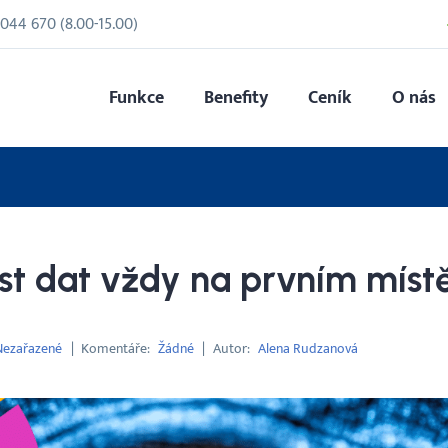
 044 670
(
8.00
-
15.00
)
Funkce
Benefity
Ceník
O nás
t dat vždy na prvním míst
Nezařazené
Komentáře
Žádné
Autor
Alena Rudzanová