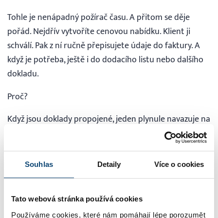
Tohle je nenápadný požírač času. A přitom se děje
pořád. Nejdřív vytvoříte cenovou nabídku. Klient ji
schválí. Pak z ní ručně přepisujete údaje do faktury. A
když je potřeba, ještě i do dodacího listu nebo dalšího
dokladu.
Proč?
Když jsou doklady propojené, jeden plynule navazuje na
druhý. Vy jen pokračujete dál, místo abyste všechno
přepisovali od začátku. Je to rychlejší, přesnější a
výrazně méně otravné. Představme si malou s.r.o.,
Souhlas
Detaily
Více o cookies
která měsíčně vytvoří 12 cenových nabídek. Z nich se 8
změní na faktury a u 5 je potřeba ještě dodací list.
Tato webová stránka používá cookies
Pokud každé ruční přepisování zabere 5 minut, je to 65
Používáme cookies, které nám pomáhají lépe porozumět
minut měsíčně jen za kopírování vlastní práce. Za rok už