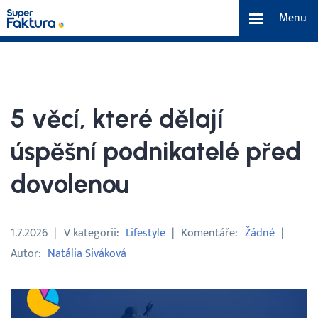
Menu
Funkce
Benefity
5 věcí, které dělají
Ceník
úspěšní podnikatelé před
dovolenou
O nás
Tým a náš příběh
1.7.2026
V kategorii
Lifestyle
Komentáře
Žádné
Autor
Natália Siváková
Kontakt a média
Blog