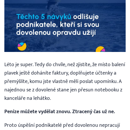
Vyhledávání
Čeština
Čeština
Léto je super. Tedy do chvíle, než zjistíte, že místo balení
English
plavek ještě doháníte faktury, doplňujete účtenky a
přemýšlíte, komu jste vlastně měli poslat upomínku. A
30 DNÍ ZDARMA
najednou se z dovolené stane jen přesun notebooku z
kanceláře na lehátko.
Přihlášení
Peníze můžete vydělat znovu. Ztracený čas už ne.
Proto úspěšní podnikatelé před dovolenou nepracují