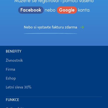
Můžete se registrovat i pomocí vašeho
Facebook
nebo
Google
konta.
Nebo si vystavte fakturu zdarma
BENEFITY
Živnostník
Firma
Eshop
Letní sleva 30%
FUNKCE