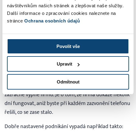
návštěvníkům našich stránek a zlepšovat naše služby.
jsme na 13 hodinách. Právě proto jsou propojené
Další informace o zpracování cookies naleznete na
doklady tak užitečné. Snižují počet kliknutí i počet chyb.
stránce
Ochrana osobních údajů
5. Když jedou na dovolenou,
Povolit vše
firma nejede s nimi
Upravit
Tohle je asi nejlepší test toho, jak dobře máte
Odmítnout
nastavené procesy. Dovolená není o tom, že podnikatel
zázračně vypne firmu. Je o tom, že firma dokáže několik
dní fungovat, aniž byste při každém zazvonění telefonu
řešili, co se zase stalo.
Dobře nastavené podnikání vypadá například takto: