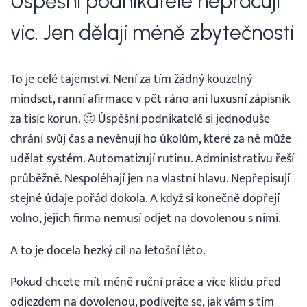
Úspěšní podnikatelé nepracují
víc. Jen dělají méně zbytečností
To je celé tajemství. Není za tím žádný kouzelný
mindset, ranní afirmace v pět ráno ani luxusní zápisník
za tisíc korun. 🙂 Úspěšní podnikatelé si jednoduše
chrání svůj čas a nevěnují ho úkolům, které za ně může
udělat systém. Automatizují rutinu. Administrativu řeší
průběžně. Nespoléhají jen na vlastní hlavu. Nepřepisují
stejné údaje pořád dokola. A když si konečně dopřejí
volno, jejich firma nemusí odjet na dovolenou s nimi.
A to je docela hezký cíl na letošní léto.
Pokud chcete mít méně ruční práce a více klidu před
odjezdem na dovolenou, podívejte se, jak vám s tím