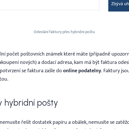
Odeslání faktury přes hybridní poštu
lní počet poštovních známek které máte (případně upozorn
koupení nových) a dodací adresa, kam má být faktura odes
potvrzení se faktura zašle do
online podatelny
. Faktury js
tou.
y hybridní pošty
ž nemusíte řešit dostatek papíru a obálek, nemusíte se zatě