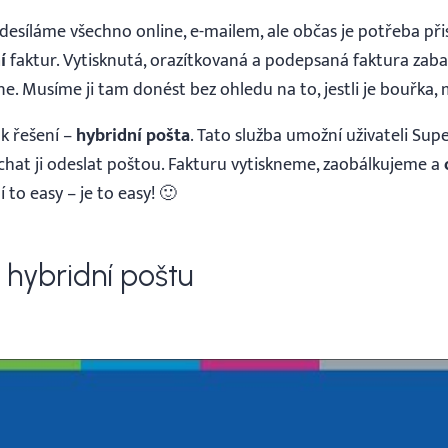
desíláme všechno online, e-mailem, ale občas je potřeba přis
í
faktur. Vytisknutá, orazítkovaná a podepsaná faktura zaba
. Musíme ji tam donést bez ohledu na to, jestli je bouřka,
k řešení –
h
ybridní pošta
. Tato služba umožní uživateli Su
echat ji odeslat poštou. Fakturu vytiskneme, zaobálkujeme a
 to easy – je to easy! 🙂
 hybridní poštu