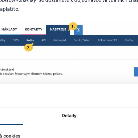
 poštovní známky
“ se dostanete k objednávce virtuálních znám
aplatíte.
Zakoupení virtuálních poštovních známek
Detaily
známek jste připraveni odeslat vystavenou fakturu (nebo ji
á cookies