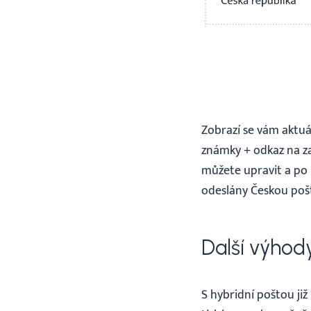
Zobrazí se vám aktuá
známky + odkaz na za
můžete upravit a po 
odeslány Českou poš
Další výhod
S hybridní poštou ji