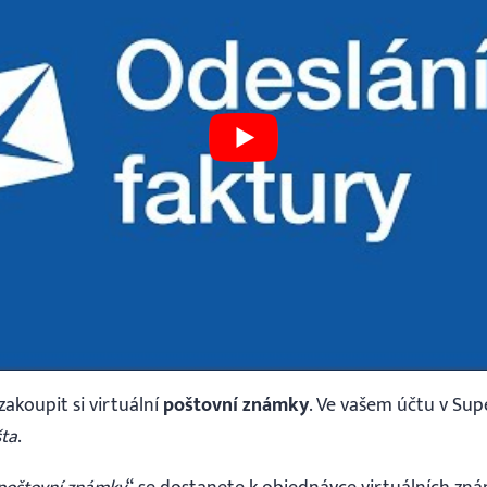
akoupit si virtuální
poštovní známky
. Ve vašem účtu v Sup
šta
.