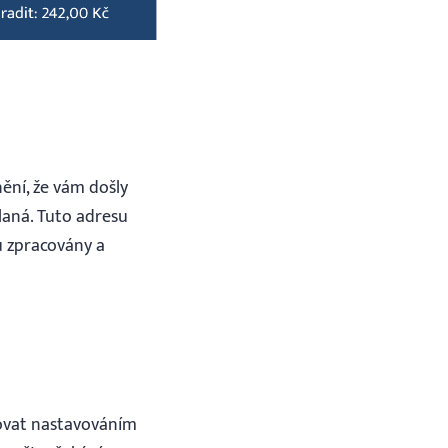
ění, že vám došly
laná. Tuto adresu
ou zpracovány a
žovat nastavováním