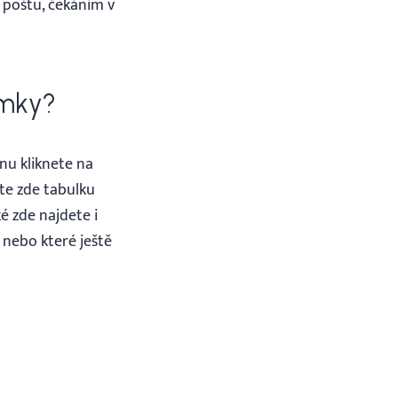
a poštu, čekáním v
ámky?
enu kliknete na
ete zde tabulku
é zde najdete i
 nebo které ještě