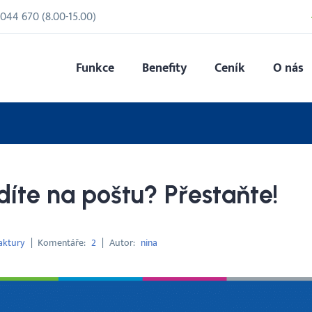
 044 670
(
8.00
-
15.00
)
Funkce
Benefity
Ceník
O nás
díte na poštu? Přestaňte!
aktury
Komentáře
2
Autor
nina