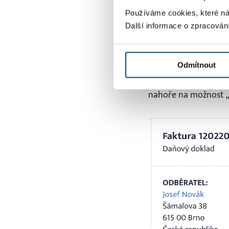
ze SuperFaktury onli
Používáme cookies, které ná
Další informace o zpracován
Jak odeslat 
Odmítnout
Známky už máte koup
nahoře na možnost 