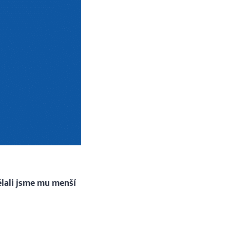
ělali jsme mu menší