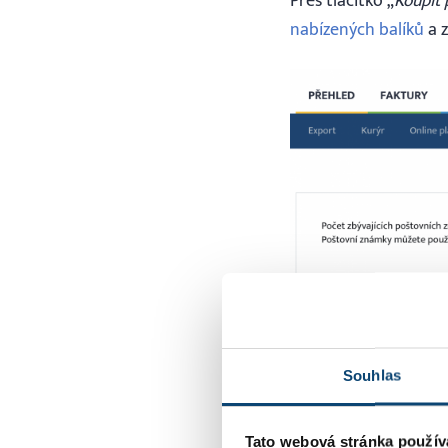
Přes tlačítko „
Koupit
nabízených balíků
a z
Souhlas
Po zakoupení balíku 
Tato webová stránka použív