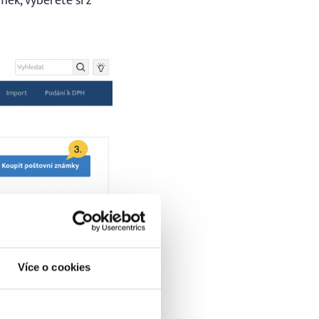
ek, vyberete si z
Více o cookies
ný typ dokladu) přímo