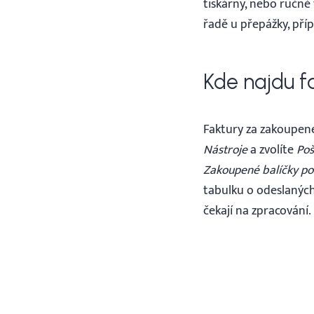
tiskárny, nebo ručně
řadě u přepážky, pří
Kde najdu f
Faktury za zakoupené 
Nástroje
a zvolíte
Poš
Zakoupené balíčky p
tabulku o odeslaných
čekají na zpracování.