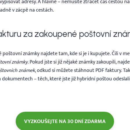
 vypisovat adresy. A hlavně – nemusíte ztrácet čas cestou n
padně v zácpě na cestách.
akturu za zakoupené poštovní zn
poštovní známky najdete tam, kde si je i kupujete. Čili v m
tovní známky
. Pokud jste si již nějaké známky zakoupili, najd
oštovních známek
, odkud si můžete stáhnout PDF faktury. Tak
 dokumentech – těch, které jste již hybridní poštou odeslali
VYZKOUŠEJTE NA 30 DNÍ ZDARMA