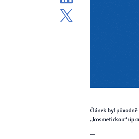
Článek byl původně z
„kosmetickou“ úpra
—