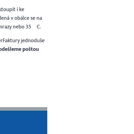
toupit i ke
lená v obálce se na
 mrazy nebo 35 ºC.
perFaktury jednoduše
odešleme poštou