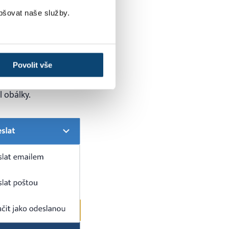
pšovat naše služby.
Povolit vše
iknete v pravém menu
 obálky.