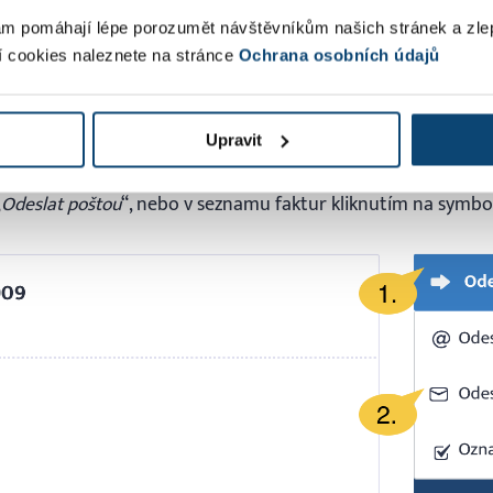
ne poštou. Všechno ostatní už potom uděláme za vás.
m pomáhají lépe porozumět návštěvníkům našich stránek a zle
í cookies naleznete na stránce
Ochrana osobních údajů
fakturu hybridní poštou
Upravit
ené a můžete se pustit do odesílání. V náhledu faktury kl
„
Odeslat poštou
“, nebo v seznamu faktur kliknutím na symbol