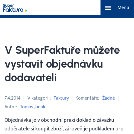
Menu
Funkce
Benefity
V SuperFaktuře můžete
Ceník
vystavit objednávku
dodavateli
O nás
Tým a náš příběh
7.4.2014
V kategorii
Faktury
Komentáře
Žádné
Autor
Tomáš Janák
Kontakt a média
Objednávka je v obchodní praxi doklad o závazku
odběratele si koupit zboží, zároveň je podkladem pro
Blog