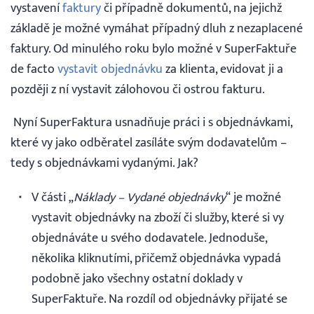
vystavení
faktury
či případně dokumentů, na jejichž
základě je možné vymáhat případný dluh z nezaplacené
Vyhledávání
faktury. Od minulého roku bylo možné v SuperFaktuře
de facto
vystavit objednávku
za klienta, evidovat ji a
Čeština
později z ní vystavit zálohovou či ostrou fakturu.
Čeština
Nyní SuperFaktura usnadňuje práci i s objednávkami,
které vy jako odběratel zasíláte svým dodavatelům –
English
tedy s objednávkami vydanými. Jak?
V části „
Náklady – Vydané objednávky
“ je možné
30 DNÍ ZDARMA
vystavit objednávky na zboží či služby, které si vy
objednáváte u svého dodavatele. Jednoduše,
Přihlášení
několika kliknutími, přičemž objednávka vypadá
podobně jako všechny ostatní doklady v
SuperFaktuře. Na rozdíl od objednávky přijaté se