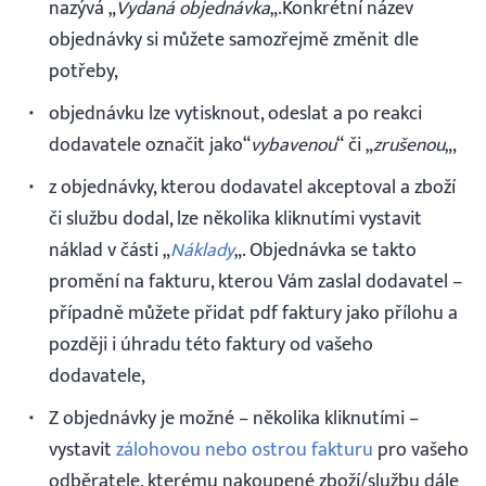
nazývá „
Vydaná objednávka
„.Konkrétní název
objednávky si můžete samozřejmě změnit dle
potřeby,
objednávku lze vytisknout, odeslat a po reakci
dodavatele označit jako“
vybavenou
“ či „
zrušenou
„,
z objednávky, kterou dodavatel akceptoval a zboží
či službu dodal, lze několika kliknutími vystavit
náklad v části „
Náklady
„. Objednávka se takto
promění na fakturu, kterou Vám zaslal dodavatel –
případně můžete přidat pdf faktury jako přílohu a
později i úhradu této faktury od vašeho
dodavatele,
Z objednávky je možné – několika kliknutími –
vystavit
zálohovou nebo ostrou fakturu
pro vašeho
odběratele, kterému nakoupené zboží/službu dále