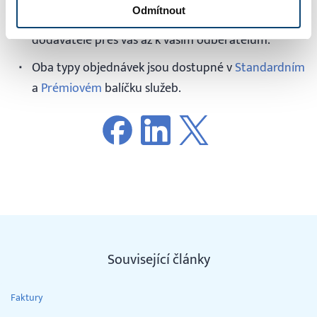
Odmítnout
cestu nakoupeného výrobku / služby od vašeho
dodavatele přes vás až k vašim odběratelům.
Oba typy objednávek jsou dostupné v
Standardním
a
Prémiovém
balíčku služeb.
Související články
Faktury