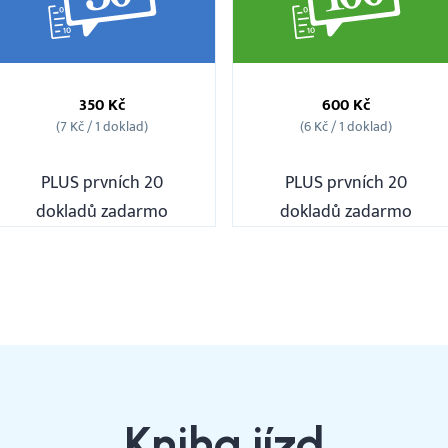
Balíček
Balíček
50
100
350 Kč
600 Kč
ks
ks
(7 Kč / 1 doklad)
(6 Kč / 1 doklad)
PLUS prvních 20
PLUS prvních 20
dokladů zadarmo
dokladů zadarmo
Kniha jízd