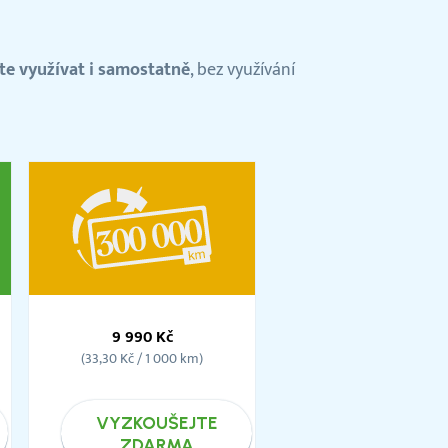
te využívat i samostatně
, bez využívání
Balíček
300
9 990 Kč
000km
(33,30 Kč / 1 000 km)
VYZKOUŠEJTE
ZDARMA