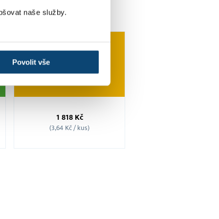
pšovat naše služby.
Povolit vše
Balíček
500
1 818 Kč
SMS
(3,64 Kč / kus)