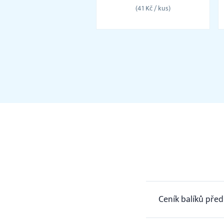
známek
(41 Kč / kus)
Ceník balíků pře