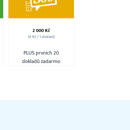
Balíček
500
2 000 Kč
ks
(4 Kč / 1 doklad)
PLUS prvních 20
dokladů zadarmo