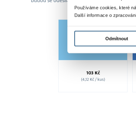
budou se odesílat úplně samy.
Používáme cookies, které ná
Další informace o zpracován
Odmítnout
Balíček
25
103 Kč
SMS
(4,12 Kč / kus)