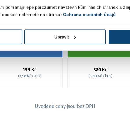
m pomáhají lépe porozumět návštěvníkům našich stránek a zle
í cookies naleznete na stránce
Ochrana osobních údajů
Upravit
Balíček
Balíček
50
100
199 Kč
380 Kč
SMS
SMS
(3,98 Kč / kus)
(3,80 Kč / kus)
Uvedené ceny jsou bez DPH