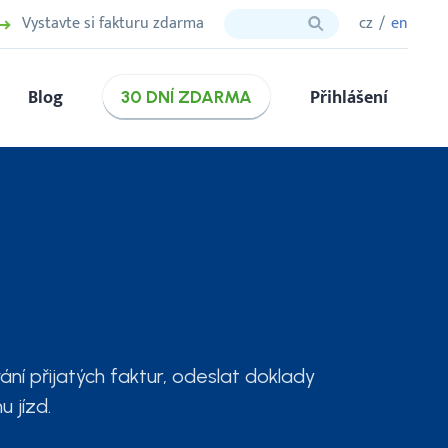
Vystavte si fakturu zdarma
cz
en
Blog
Přihlášení
30 DNÍ ZDARMA
ání přijatých faktur, odeslat doklady
 jízd.