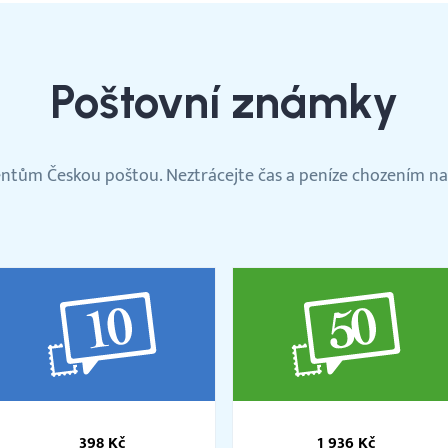
Poštovní známky
ientům Českou poštou. Neztrácejte čas a peníze chozením na
Balíček
Balíček
10
50
398 Kč
1 936 Kč