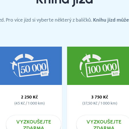
. Pro více jízd si vyberte některý z balíčků.
Knihu jízd může
Balíček
Balíček
50
100
2 250 Kč
3 750 Kč
000km
000km
(45 Kč / 1 000 km)
(37,50 Kč / 1 000 km)
VYZKOUŠEJTE
VYZKOUŠEJTE
ZDARMA
ZDARMA