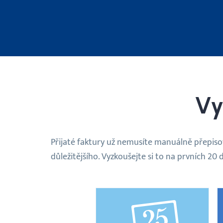
Vy
Přijaté faktury už nemusíte manuálně přepisov
důležitějšího. Vyzkoušejte si to na prvních 2