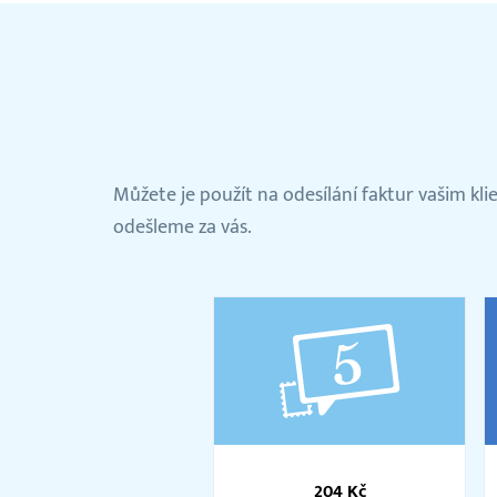
Můžete je použít na odesílání faktur vašim kl
odešleme za vás.
Balíček
5
204 Kč