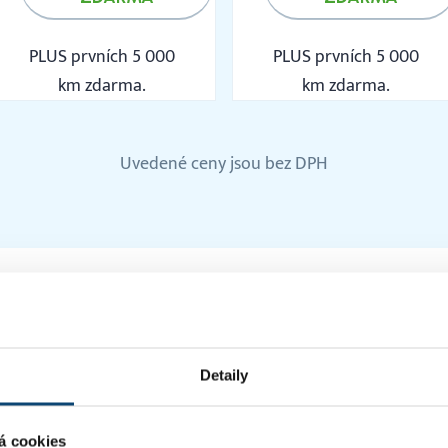
PLUS prvních 5 000
PLUS prvních 5 000
km zdarma.
km zdarma.
Uvedené ceny jsou bez DPH
SMS
Detaily
y odeslat upomínky před i po splatnosti faktur. Nebo ještě
á cookies