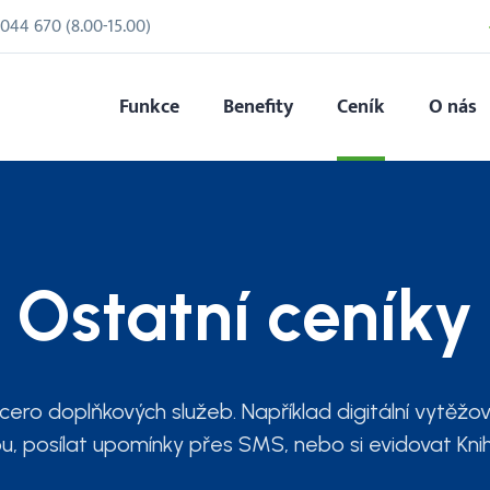
 044 670
(
8.00
-
15.00
)
Funkce
Benefity
Ceník
O nás
Ostatní ceníky
ero doplňkových služeb. Například digitální vytěžov
u, posílat upomínky přes SMS, nebo si evidovat Knihu