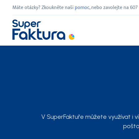
Máte otázky? Zkoukněte naši
pomoc
, nebo zavolejte na
607
V SuperFaktuře můžete využívat i víc
pošto