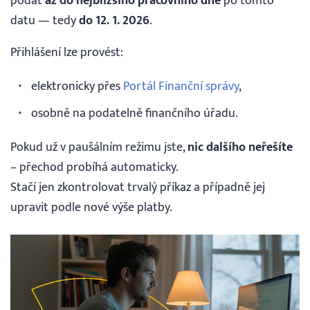
podat
až do nejbližšího pracovního dne
po tomto
datu — tedy
do 12. 1. 2026
.
Přihlášení lze provést:
elektronicky přes
Portál Finanční správy
,
osobně na podatelně finančního úřadu.
Pokud už v paušálním režimu jste,
nic dalšího neřešíte
– přechod probíhá automaticky.
Stačí jen zkontrolovat trvalý příkaz a případně jej
upravit podle nové výše platby.