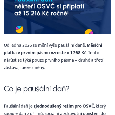
Vyhledávání
Čeština
Čeština
Od ledna 2026 se mění výše paušální daně.
Měsíční
platba v prvním pásmu vzroste o 1 268 Kč
. Tento
English
nárůst se týká pouze prvního pásma – druhé a třetí
zůstávají beze změny.
30 DNÍ ZDARMA
Co je paušální daň?
Přihlášení
Paušální daň je
zjednodušený režim pro OSVČ
, který
spojuje daň z příjmů, sociální a zdravotní pojištění do