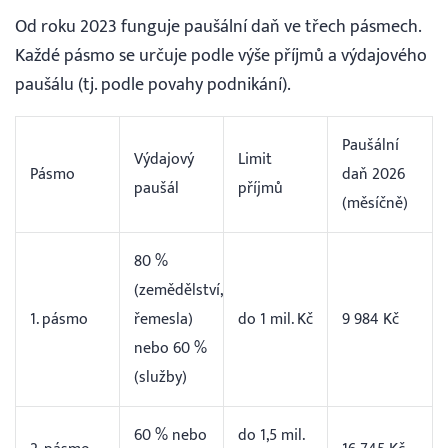
Od roku 2023 funguje paušální daň ve třech pásmech.
Každé pásmo se určuje podle výše příjmů a výdajového
paušálu (tj. podle povahy podnikání).
Paušální
Výdajový
Limit
Pásmo
daň 2026
paušál
příjmů
(měsíčně)
80 %
(zemědělství,
1. pásmo
řemesla)
do 1 mil. Kč
9 984 Kč
nebo 60 %
(služby)
60 % nebo
do 1,5 mil.