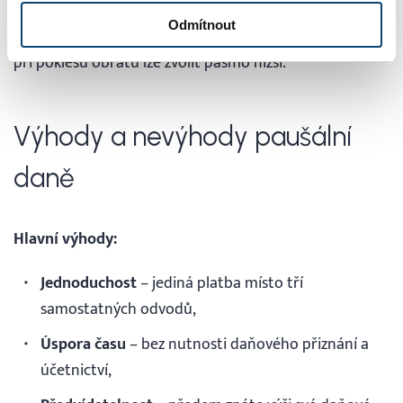
Důvodem může být změna výše příjmu. Pokud se vaše
Odmítnout
příjmy zvýší, můžete přejít do vyššího pásma; naopak
při poklesu obratu lze zvolit pásmo nižší.
Výhody a nevýhody paušální
daně
Hlavní výhody:
Jednoduchost
– jediná platba místo tří
samostatných odvodů,
Úspora času
– bez nutnosti daňového přiznání a
účetnictví,