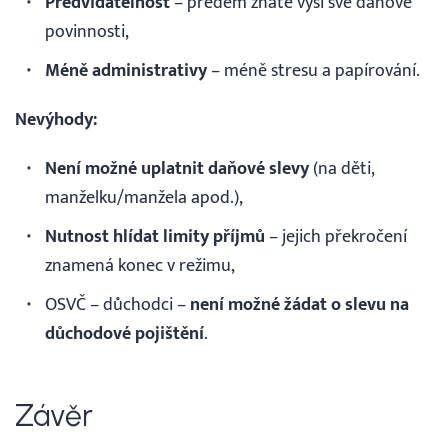
Předvídatelnost
– předem znáte výši své daňové
povinnosti,
Méně administrativy
– méně stresu a papírování.
Nevýhody:
Není možné uplatnit daňové slevy
(na děti,
manželku/manžela apod.),
Nutnost hlídat limity příjmů
– jejich překročení
znamená konec v režimu,
OSVČ – důchodci –
není možné žádat o slevu na
důchodové pojištění
.
Závěr