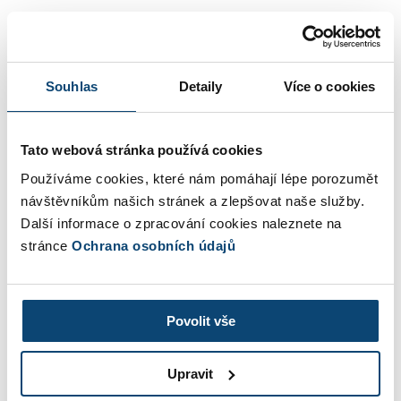
povinně
– pokud přestanete splňovat podmínky
(např. překročíte limit 2 miliony Kč nebo se stanete
plátcem DPH).
Souhlas
Detaily
Více o cookies
Termín podání oznámení:
Standardní zákonný termín je do 10. 1. 2026. V roce
Tato webová stránka používá cookies
2026 tento den připadá na sobotu a oznámení je tak
Používáme cookies, které nám pomáhají lépe porozumět
možné podat do nejbližšího pracovního dne, tedy do
návštěvníkům našich stránek a zlepšovat naše služby.
12. 1. 2025
.
Další informace o zpracování cookies naleznete na
stránce
Ochrana osobních údajů
Změna pásma paušální daně
Povolit vše
Změnu pásma můžete provést vždy
na začátku nového
Upravit
roku
– pro rok 2026 je to do 12. 1.