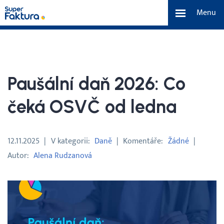
Menu
Funkce
Benefity
Paušální daň 2026: Co
Ceník
čeká OSVČ od ledna
O nás
12.11.2025
V kategorii
Daně
Komentáře
Žádné
Autor
Alena Rudzanová
Tým a náš příběh
Kontakt a média
Blog