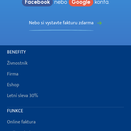
Facebook
nebo
Google
konta.
Nebo si vystavte fakturu zdarma
BENEFITY
Živnostník
Firma
Eshop
Letní sleva 30%
FUNKCE
Online faktura