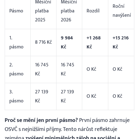
Měsíční
Měsíční
Roční
Pásmo
platba
platba
Rozdíl
navýšení
2025
2026
1.
9 984
+1 268
+15 216
8 716 Kč
pásmo
Kč
Kč
Kč
2.
16 745
16 745
O Kč
O Kč
pásmo
Kč
Kč
3.
27 139
27 139
O Kč
O Kč
pásmo
Kč
Kč
Proč se mění jen první pásmo?
První pásmo zahrnuje
OSVČ s nejnižšími příjmy. Tento nárůst reflektuje
zejména
zvýšení minimálních záloh na sociální a