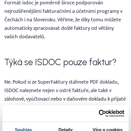
Formát isdoc je poměrně široce podporován
nejrozšířenějšími fakturačními a účetními programy v
Čechách i na Slovensku. Věříme, že díky tomu můžete
automaticky zpracovávat došlé faktury od většiny
vašich dodavatelů.
Týká se ISDOC pouze faktur?
Ne. Pokud si ze SuperFaktury stáhnete PDF dokladu,
ISDOC naleznete nejen v ostré faktuře, ale také v
zálohové, vyúčtovací nebo v daňovém dokladu k přijaté
platbě či dobropisu.
Pokud byste si z nějakého důvodu chtěli prohlédnout,
jaká skrytá data obsahuje PDF, otevřete si doklad v
Souhlas
Detaily
Více o cookies