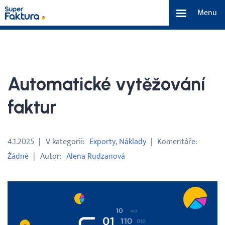
Menu
Funkce
Benefity
Automatické vytěžování
Ceník
faktur
O nás
4.1.2025
V kategorii
Exporty
Náklady
Komentáře
Žádné
Autor
Alena Rudzanová
Tým a náš příběh
Kontakt a média
Blog