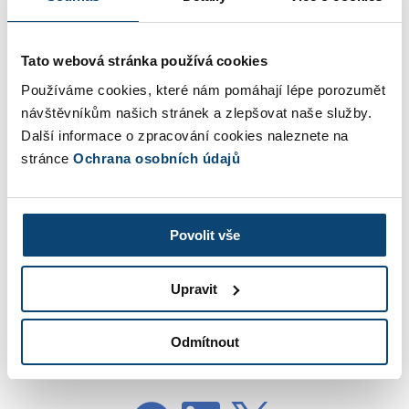
programu Adobe Acrobat Reader a v pravém sloupci
kliknete na sponku a zde už otevřete či stáhnete
Tato webová stránka používá cookies
formát ISDOC.
Používáme cookies, které nám pomáhají lépe porozumět
návštěvníkům našich stránek a zlepšovat naše služby.
Další informace o zpracování cookies naleznete na
stránce
Ochrana osobních údajů
Povolit vše
Upravit
VYZKOUŠEJTE NA 30 DNÍ ZDARMA
Odmítnout