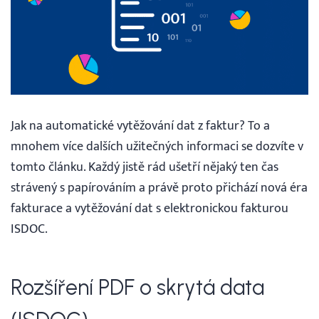
Vyhledávání
Čeština
Čeština
Jak na automatické vytěžování dat z faktur? To a
mnohem více dalších užitečných informaci se dozvíte v
English
tomto článku. Každý jistě rád ušetří nějaký ten čas
strávený s papírováním a právě proto přichází nová éra
fakturace a vytěžování dat s elektronickou fakturou
30 DNÍ ZDARMA
ISDOC.
Přihlášení
Rozšíření PDF o skrytá data