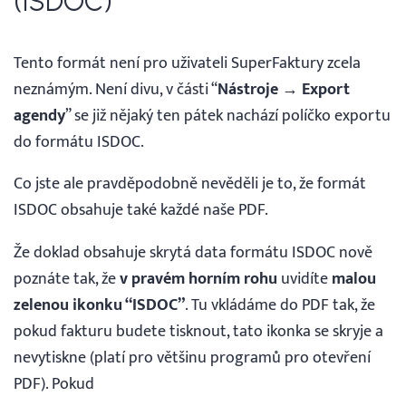
(ISDOC)
Tento formát není pro uživateli SuperFaktury zcela
neznámým. Není divu, v části “
Nástroje
→
Export
agendy
” se již nějaký ten pátek nachází políčko exportu
do formátu ISDOC.
Co jste ale pravděpodobně nevěděli je to, že formát
ISDOC obsahuje také každé naše PDF.
Že doklad obsahuje skrytá data formátu ISDOC nově
poznáte tak, že
v
pravém horním rohu
uvidíte
malou
zelenou ikonku “ISDOC”
. Tu vkládáme do PDF tak, že
pokud fakturu budete tisknout, tato ikonka se skryje a
nevytiskne (platí pro většinu programů pro otevření
PDF). Pokud