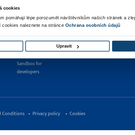
INTEGRATIONS
CONTACT
á cookies
Eshops
Superfaktura.cz, s.r.o.
m pomáhají lépe porozumět návštěvníkům našich stránek a zle
CRM and stock
Šámalova 2904/21
í cookies naleznete na stránce
Ochrana osobních údajů
Banks
615 00 Brno
Accounting Systems
Mail:
info@superfaktura.cz
Couriers
Upravit
Tel:
607 044 670
Connectors
Sandbox for
developers
 Conditions
Privacy policy
Cookies