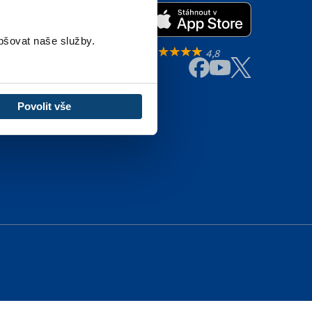
pšovat naše služby.
4,7
4,8
Povolit vše