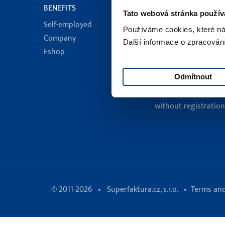
BENEFITS
FUNCTIONS
Tato webová stránka použív
Self-employed
Online invoice
Používáme cookies, které ná
Company
Online payments
Další informace o zpracován
Eshop
Logbook
SMS
All functions
Odmítnout
Invoice for free
without registration
© 2011-2026
Superfaktura.cz, s.r.o.
Terms and